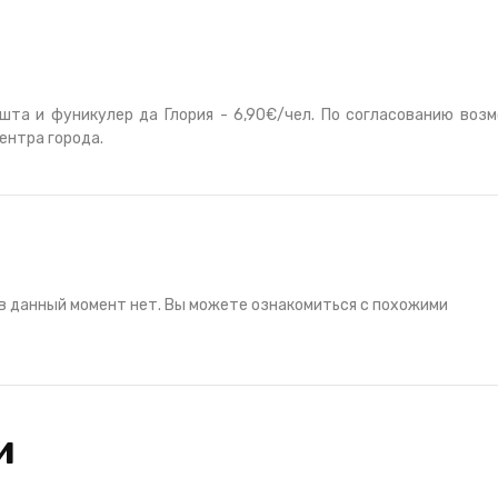
та и фуникулер да Глория - 6,90€/чел. По согласованию воз
центра города.
в данный момент нет. Вы можете ознакомиться с похожими
и