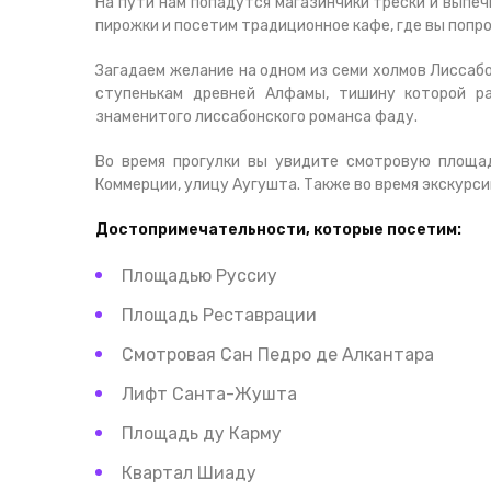
На пути нам попадутся магазинчики трески и выпеч
пирожки и посетим традиционное кафе, где вы попр
Загадаем желание на одном из семи холмов Лиссаб
ступенькам древней Алфамы, тишину которой р
знаменитого лиссабонского романса фаду.
Во время прогулки вы увидите смотровую площа
Коммерции, улицу Аугушта. Также во время экскурс
Достопримечательности, которые посетим:
Площадью Руссиу
Площадь Реставрации
Смотровая Сан Педро де Алкантара
Лифт Санта-Жушта
Площадь ду Карму
Квартал Шиаду