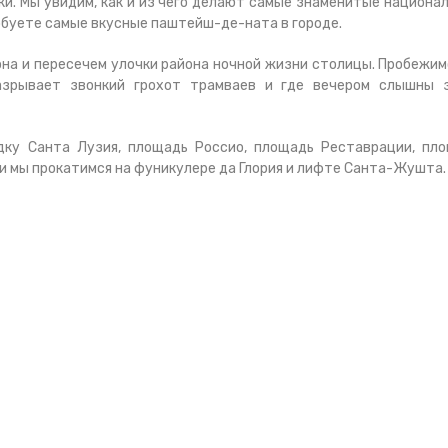
ки. Мы увидим, как и из чего делают самые знаменитые национа
обуете самые вкусные паштейш-де-ната в городе.
она и пересечем улочки района ночной жизни столицы. Пробежим
азрывает звонкий грохот трамваев и где вечером слышны 
дку Санта Лузия, площадь Россио, площадь Реставрации, пл
ии мы прокатимся на фуникулере да Глория и лифте Санта-Жушта.