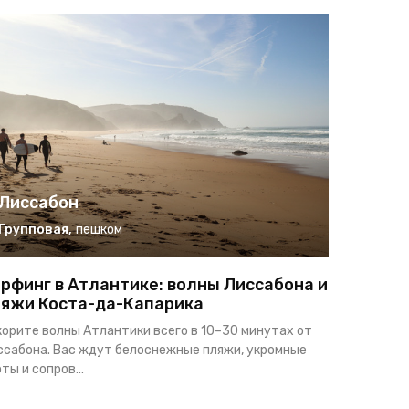
Лиссабон
Лисса
Групповая
,
пешком
Индиви
рфинг в Атлантике: волны Лиссабона и
Назаре 
яжи Коста-да-Капарика
Приглашаю
корите волны Атлантики всего в 10–30 минутах от
по Серебря
ссабона. Вас ждут белоснежные пляжи, укромные
местах, где 
ты и сопров...