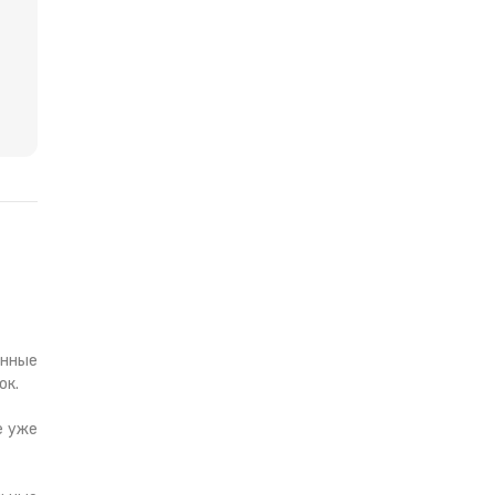
инные
ок.
е уже