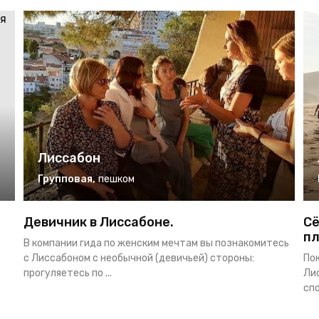
Лиссабон
Групповая
,
пешком
Девичник в Лиссабоне.
Сё
пл
В компании гида по женским мечтам вы познакомитесь
с Лиссабоном с необычной (девичьей) стороны:
По
прогуляетесь по ...
Ли
спо