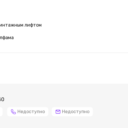
 винтажным лифтом
Алфама
40
Недоступно
Недоступно