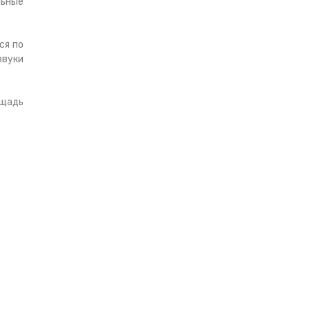
льные
ся по
звуки
ощадь