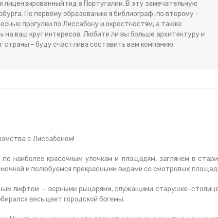
я лицензированный гид в Португалии. В эту замечательную
рбурга. По первому образованию я библиограф, по второму -
есные прогулки по Лиссабону и окрестностям, а также
ь на ваш круг интересов. Любите ли вы больше архитектуру и
ыт страны - буду счастлива составить вам компанию.
комства с Лиссабоном!
 по наиболее красочным улочкам и площадям, заглянем в стар
юмочной и полюбуемся прекрасными видами со смотровых площад
жным лифтом — верными рыцарями, служащими старушке-столиц
собирался весь цвет городской богемы.