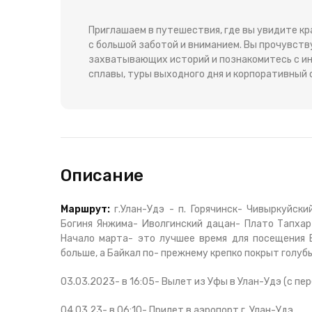
Приглашаем в путешествия, где вы увидите к
с большой заботой и вниманием. Вы прочувст
захватывающих историй и познакомитесь с ин
сплавы, туры выходного дня и корпоративный 
Описание
Маршрут:
г.Улан-Удэ - п. Горячинск- Чивыркуйски
Богиня Янжима- Иволгинский дацан- Плато Тапхар 
Начало марта- это лучшее время для посещения 
больше, а Байкал по- прежнему крепко покрыт голуб
03.03.2023- в 16:05- Вылет из Уфы в Улан-Удэ (с пе
04.03.23- в 06:10- Прилет в аэропорт г. Улан-Удэ