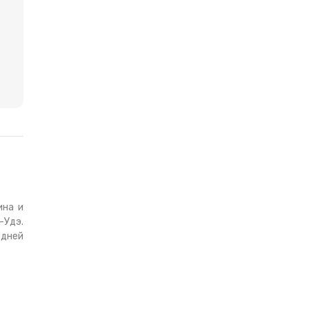
ина и
-Удэ.
 дней