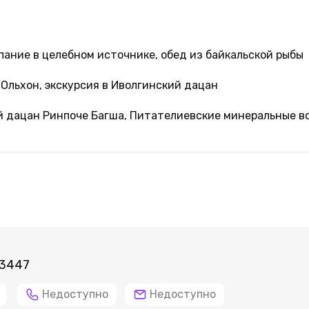
упание в целебном источнике, обед из байкальской рыбы
 Ольхон, экскурсия в Иволгинский дацан
ий дацан Ринпоче Багша, Питателиевские минеральные в
 3447
Недоступно
Недоступно