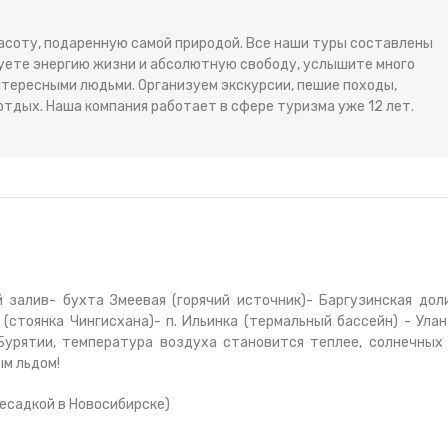
расоту, подаренную самой природой. Все наши туры составлены
вуете энергию жизни и абсолютную свободу, услышите много
тересными людьми. Организуем экскурсии, пешие походы,
отдых. Наша компания работает в сфере туризма уже 12 лет.
й залив- бухта Змеевая (горячий источник)- Баргузинская дол
(стоянка Чингисхана)- п. Ильинка (термальный бассейн) - Улан
Бурятии, температура воздуха становится теплее, солнечных
ым льдом!
ресадкой в Новосибирске)