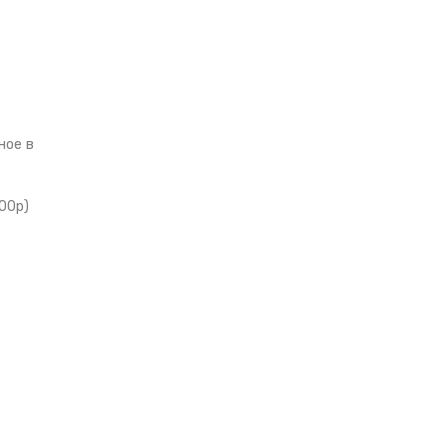
ное в
00р)