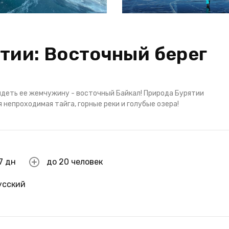
тии: Восточный берег
идеть ее жемчужину - восточный Байкал! Природа Бурятии
 непроходимая тайга, горные реки и голубые озера!
7 дн
до 20 человек
усский