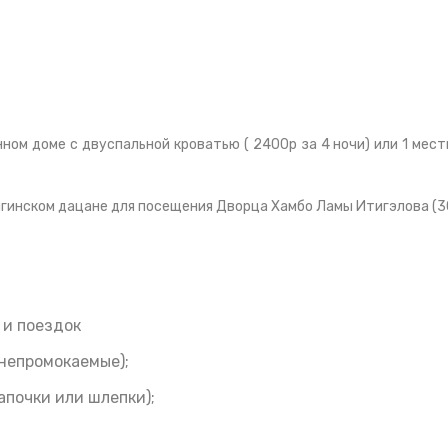
ом доме с двуспальной кроватью ( 2400р за 4 ночи) или 1 мест
олгинском дацане для посещения Дворца Хамбо Ламы Итигэлова (3
 и поездок
непромокаемые);
апочки или шлепки);