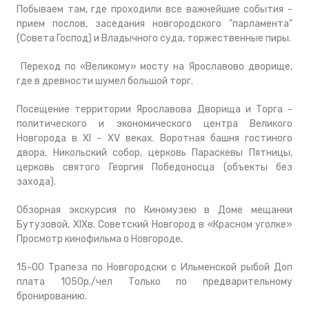
Побываем там, где проходили все важнейшие события -
прием послов, заседания новгородского "парламента"
(Совета Господ) и Владычного суда, торжественные пиры.
Переход по «Великому» мосту на Ярославово дворище,
где в древности шумел большой торг.
Посещение территории Ярославова Дворища и Торга -
политического и экономического центра Великого
Новгорода в XI - XV веках. Воротная башня гостиного
двора, Никольский собор, церковь Параскевы Пятницы,
церковь святого Георгия Победоносца (объекты без
захода).
Обзорная экскурсия по Киномузею в Доме мещанки
Бутузовой, XIXв. Советский Новгород в «Красном уголке»
Просмотр кинофильма о Новгороде.
15-00 Трапеза по Новгородски с Ильменской рыбой Доп
плата 1050р./чел Только по предварительному
бронированию.