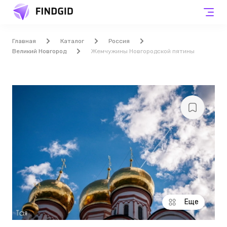
Главная
Каталог
Россия
Великий Новгород
Жемчужины Новгородской пятины
Еще