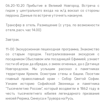
06.20-10.20 Прибытие в Великий Новгород. Встреча с
гидом у центрального входа на ж/д вокзал со стороны
перрона. Данные по встрече уточнять накануне.
Трансфер в отель. Размещение (с утра, по возможности
отеля, расч. час 14.00)
Завтрак.
11-00 Экскурсионная пешеходная программа, Знакомство
со старым городом. Театрализованная экскурсия с
посадником Сбыславом или посадницей Ефимией, узнают
гости об играх да обрядах, о змеях огненных, да о Детинце
Новгородском. Мы услышим рассказ о памятниках
территории Кремля. Осмотрим стены и башни. Посетим
главный православный храм - Собор Святой Софии.
Узнаем историю Софийской Звонницы и памятника
"Тысячелетию России", который воздвигли в 1862 году в
честь тысячелетнего юбилея легендарного призвания
князей Рюрика, Синеуса и Трувора на Русь.