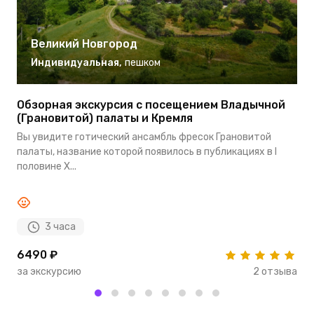
Великий Новгород
Индивидуальная
,
пешком
Обзорная экскурсия с посещением Владычной
Э
(Грановитой) палаты и Кремля
В
с
Вы увидите готический ансамбль фресок Грановитой
В
палаты, название которой появилось в публикациях в I
н
половине X...
XI
3 часа
6490 ₽
6
за экскурсию
2 отзыва
з