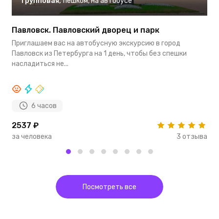
Групповая
,
пешком
,
на автобусе
Павловск. Павловский дворец и парк
Д
Приглашаем вас на автобусную экскурсию в город
В
Павловск из Петербурга на 1 день, чтобы без спешки
п
насладиться не...
о
6 часов
2537 ₽
2
за человека
3 отзыва
з
Посмотреть все