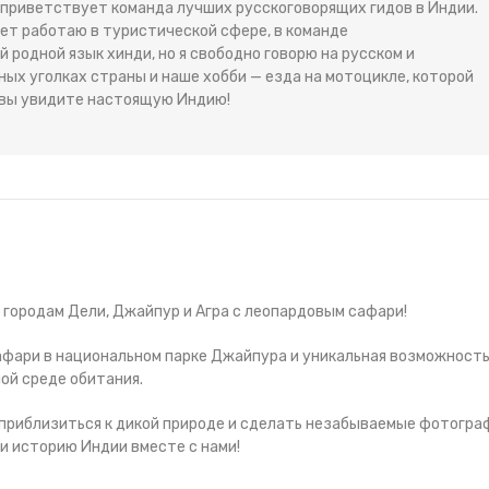
 приветствует команда лучших русскоговорящих гидов в Индии.
 лет работаю в туристической сфере, в команде
 родной язык хинди, но я свободно говорю на русском и
ных уголках страны и наше хобби — езда на мотоцикле, которой
и вы увидите настоящую Индию!
городам Дели, Джайпур и Агра с леопардовым сафари!
афари в национальном парке Джайпура и уникальная возможност
ой среде обитания.
 приблизиться к дикой природе и сделать незабываемые фотогра
 и историю Индии вместе с нами!