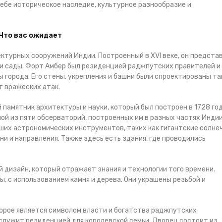
себе историческое наследие, культурное разнообразие и
Что вас ожидает
ктурных сооружений Индии. Построенный в XVI веке, он предста
 и сады. Форт Амбер был резиденцией раджпутских правителей и
города. Его стены, укрепления и башни были спроектированы та
т вражеских атак.
 памятник архитектуры и науки, который был построен в 1728 го
ной из пяти обсерваторий, построенных им в разных частях Индии
ших астрономических инструментов, таких как гигантские солне
и и направления. Также здесь есть здания, где проводились
 дизайн, который отражает знания и технологии того времени.
, с использованием камня и дерева. Они украшены резьбой и
торое является символом власти и богатства раджпутских
р служит резиденцией для королевской семьи. Дворец состоит из