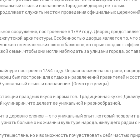
никальный стиль и назначение. Городской дворец не только
й продолжает служить местом проведения официальных церемоний
льное сооружение, построенное в 1799 году. Дворец представляе
джпутской архитектуры. Особенностью дворца является то, что 
 множеством маленьких окон и балконов, которые создают эффек
кой семьи, чтобы они могли наблюдать за улицами города, остав
жайпуре построен в 1734 году. Он расположен на острове, посред
Дворец был построен для отдыха и развлечений правителей и сос
й уникальный стиль и назначение. (Осмотр с улицы)
астоящий праздник вкуса и ароматов. Традиционная кухня Джайп
 кулинарии, что делает ее уникальной и разнообразной.
зит в деревню слонов — это уникальный опыт, который позволит 
узнать больше о их жизни и культуре народа, живущего рядом с 
 путешествие, но и возможность почувствовать себя частью при