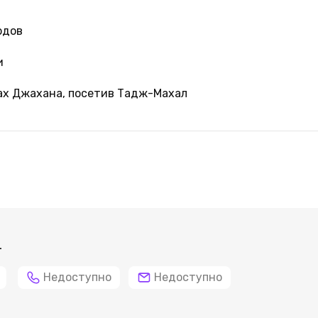
рдов
и
х Джахана, посетив Тадж-Махал
4
Недоступно
Недоступно