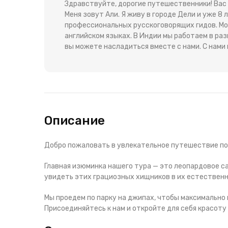
Здравствуйте, дорогие путешественники! Вас
Меня зовут Али. Я живу в городе Дели и уже 8
профессиональных русскоговорящих гидов. Мой
английском языках. В Индии мы работаем в раз
вы можете насладиться вместе с нами. С нам
Описание
Добро пожаловать в увлекательное путешествие по 
Главная изюминка нашего тура — это леопардовое с
увидеть этих грациозных хищников в их естественн
Мы проедем по парку на джипах, чтобы максимально
Присоединяйтесь к нам и откройте для себя красоту