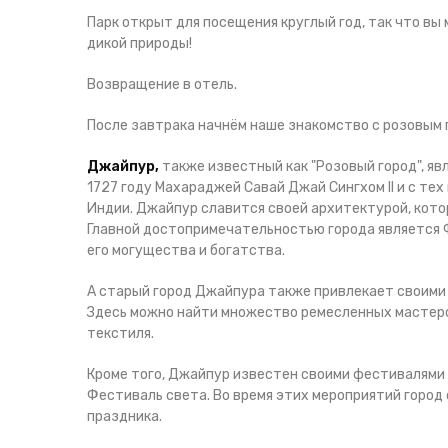
Парк открыт для посещения круглый год, так что вы
дикой природы!
Возвращение в отель.
После завтрака начнём наше знакомство с розовым 
Джайпур,
также известный как "Розовый город", я
1727 году Махараджей Савай Джай Сингхом II и с те
Индии. Джайпур славится своей архитектурой, кото
Главной достопримечательностью города является 
его могущества и богатства.
А старый город Джайпура также привлекает своими
Здесь можно найти множество ремесленных мастерск
текстиля.
Кроме того, Джайпур известен своими фестивалями 
Фестиваль света. Во время этих мероприятий город
праздника.