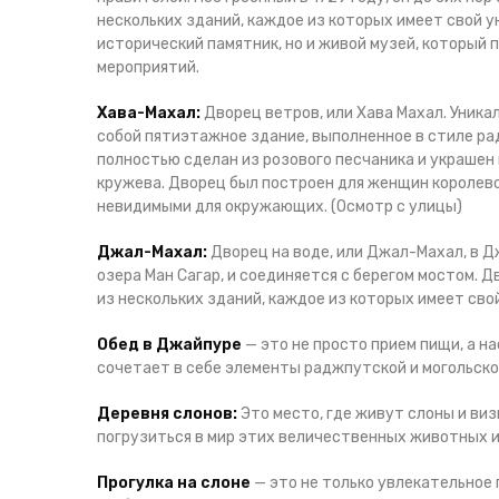
нескольких зданий, каждое из которых имеет свой у
исторический памятник, но и живой музей, которы
мероприятий.
Хава-Махал:
Дворец ветров, или Хава Махал. Уника
собой пятиэтажное здание, выполненное в стиле ра
полностью сделан из розового песчаника и украшен
кружева. Дворец был построен для женщин королевс
невидимыми для окружающих. (Осмотр с улицы)
Джал-Махал:
Дворец на воде, или Джал-Махал, в Д
озера Ман Сагар, и соединяется с берегом мостом. 
из нескольких зданий, каждое из которых имеет сво
Обед в Джайпуре
— это не просто прием пищи, а н
сочетает в себе элементы раджпутской и могольской
Деревня слонов:
Это место, где живут слоны и ви
погрузиться в мир этих величественных животных и 
Прогулка на слоне
— это не только увлекательное