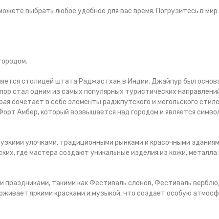
 можете выбрать любое удобное для вас время. Погрузитесь в мир
городом.
вляется столицей штата Раджастхан в Индии. Джайпур был основ
х пор стал одним из самых популярных туристических направлени
рая сочетает в себе элементы раджпутского и могольского стиле
Форт Амбер, который возвышается над городом и является симво
 узкими улочками, традиционными рынками и красочными зданиям
их, где мастера создают уникальные изделия из кожи, металла 
и праздниками, такими как Фестиваль слонов, Фестиваль верблю
 оживает яркими красками и музыкой, что создает особую атмос