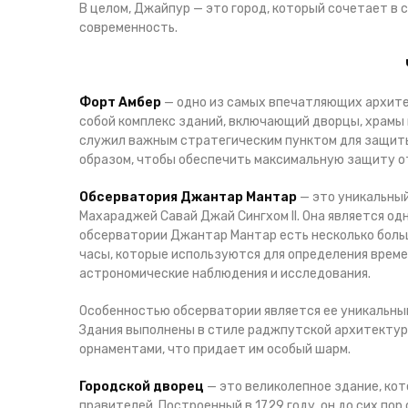
В целом, Джайпур — это город, который сочетает в 
современность.
Форт Амбер
— одно из самых впечатляющих архите
собой комплекс зданий, включающий дворцы, храмы
служил важным стратегическим пунктом для защиты 
образом, чтобы обеспечить максимальную защиту о
Обсерватория Джантар Мантар
— это уникальный
Махараджей Савай Джай Сингхом II. Она является од
обсерватории Джантар Мантар есть несколько боль
часы, которые используются для определения времен
астрономические наблюдения и исследования.
Особенностью обсерватории является ее уникальный
Здания выполнены в стиле раджпутской архитектуры
орнаментами, что придает им особый шарм.
Городской дворец
— это великолепное здание, ко
правителей. Построенный в 1729 году, он до сих по