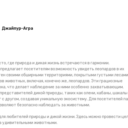
Джайпур-Агра
то, где природа и дикая жизнь встречаются в гармонии.
 предлагает посетителям возможность увидеть леопардов в их
тен своими обширными территориями, покрытыми густыми лесами
в животных, включая, конечно же, леопардов. Эти грациозные
ка, что делает наблюдение за ними особенно захватывающим.
представителей дикой природы, таких как олени, кабаны, шакалы
г с другом, создавая уникальную экосистему. Для посетителей п
зволяют безопасно наблюдать за животными.
для любителей природы и дикой жизни. Здесь можно провести це
за удивительными животными.