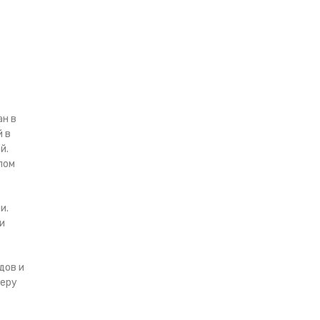
ан в
й в
й.
лом
и.
и
дов и
феру