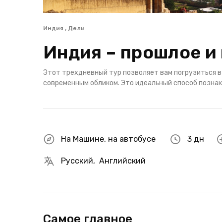
Индия , Дели
Индия – прошлое и 
Этот трехдневный тур позволяет вам погрузиться в
современным обликом. Это идеальный способ познак
На Машине
,
на автобусе
3 дн
Русский
,
Английский
Самое главное