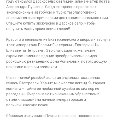
году открылся Царскосельский лицей, альма-матер поэта
Александра Пушкина. Сюда ежедневно приезжают
экскурсионные автобусы, и туристы благоговейно
знакомятся с историческими достопримечательностями.
Спешите купить экскурсию в Царское село, чтобы
получить массу ярких впечатлений!
Красота и великолепие Екатерининского дворца – заслуга
трех императриц России: Екатерины I, Екатерины II и
Елизаветы Петровны. Это благодаря их желаниям
скромное каменное здание преобразилось в самую
роскошную резиденцию дома Романовых, потрясающую
поистине царским размахом.
Сияет тонкой резьбой золотая анфилада, созданная
гением Растрелли. Хранит множество легенд Янтарная
комната – тайны ее необычной судьбы до сих пор не
разгаданы. Очаровывают изысканным убранством в
стиле классицизма личные императорские и
великокняжеские покои.
Обзорная экскурсия в Пушкин включает посещение не