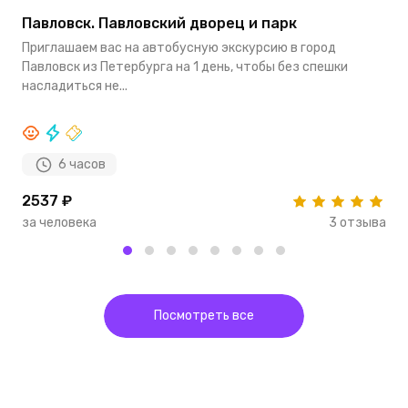
Павловск. Павловский дворец и парк
Д
Приглашаем вас на автобусную экскурсию в город
В
Павловск из Петербурга на 1 день, чтобы без спешки
п
насладиться не...
о
6 часов
2537 ₽
2
за человека
3 отзыва
з
Посмотреть все