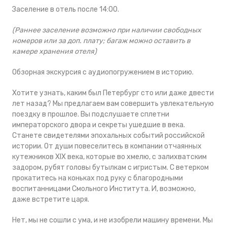
Заселение в отель после 14:00.
(Раннее заселение возможно при наличии свободных
номеров или за доп. плату; багаж можно оставить в
камере хранения отеля)
Обзорная экскурсия с аудиопогружением в историю.
Хотите узнать, каким был Петербург сто или даже двести
лет назад? Мы предлагаем вам совершить увлекательную
поездку в прошлое. Вы подслушаете сплетни
императорского двора и секреты ушедшие в века.
Станете свидетелями эпохальных событий российской
истории. От души повеселитесь в компании отчаянных
кутежников XIX века, которые во хмелю, с залихватским
задором, рубят головы бутылкам с игристым. С ветерком
прокатитесь на коньках под руку с благородными
воспитанницами Смольного Института. И, возможно,
даже встретите царя.
Нет, мы не сошли с ума, и не изобрели машину времени. Мы