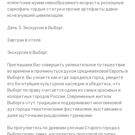
египетские мумии невообразимого возраста, роскошные
саркофаги, гордые статуи и прочие артефакты давно
исчезнувшей цивилизации.
День 3. Экскурсия в Выборг.
Завтрак в отеле.
Экскурсия в Выборг.
Приглашаем Вас совершить увлекательное путешествие
во времени и проникнуться духом средневековой Европы в
Выборге. Вы узнаете как и где зародился город, увидите
его богатейшее культурное наследие и убедитесь, что
Выборг по праву считается одним из самых красивых и
колоритных городов России. Современные жители
Выборга чтут традиции и поддерживают многовековой
дух города тематическими фестивалями, выставками и
даже шуточными рыцарскими турнирами.
Вы прогуляетесь по древним улочкам Старого города к
Выборгскому замку; насладитесь прогулкой по парку