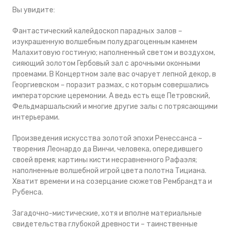
Вы увидите:
Фантастический калейдоскоп парадных залов –
изукрашенную волшебным полудрагоценным камнем
Малахитовую гостиную; наполненный светом и воздухом,
сияющий золотом Гербовый зал с арочными оконными
проемами. В Концертном зале вас очарует лепной декор, в
Георгиевском – поразит размах, с которым совершались
императорские церемонии. А ведь есть еще Петровский,
Фельдмаршальский и многие другие залы с потрясающими
интерьерами.
Произведения искусства золотой эпохи Ренессанса –
творения Леонардо да Винчи, человека, опередившего
своей время; картины кисти несравненного Рафаэля;
наполненные волшебной игрой цвета полотна Тициана.
Хватит времени и на созерцание сюжетов Рембрандта и
Рубенса.
Загадочно-мистические, хотя и вполне материальные
свидетельства глубокой древности – таинственные