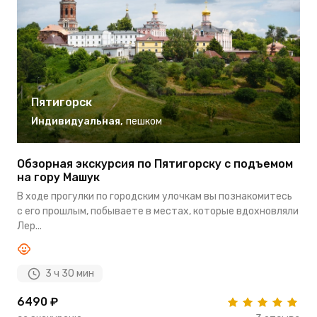
Пятигорск
Индивидуальная
,
пешком
Обзорная экскурсия по Пятигорску с подъемом
П
на гору Машук
М
В ходе прогулки по городским улочкам вы познакомитесь
П
с его прошлым, побываете в местах, которые вдохновляли
о
Лер...
3 ч 30 мин
6490 ₽
5