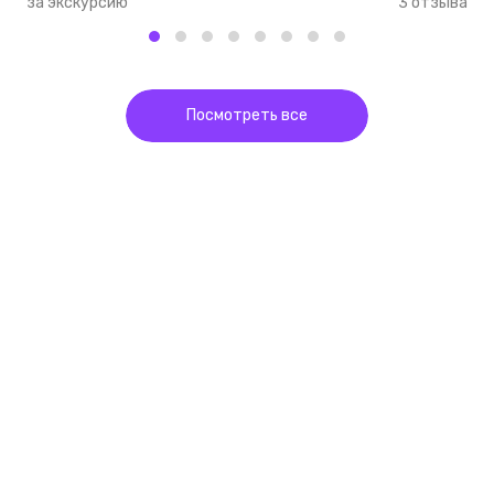
за экскурсию
3 отзыва
з
Посмотреть все