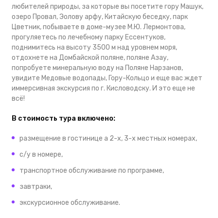
любителей природы, за которые вы посетите гору Машук,
озеро Провал, Эолову арфу, Китайскую беседку, парк
Цветник, побываете в доме-музее М.Ю. Лермонтова,
прогуляетесь по лечебному парку Ессентуков,
поднимитесь на высоту 3500 м над уровнем моря,
отдохнете на Домбайской поляне, поляне Азау,
попробуете минеральную воду на Поляне Нарзанов,
увидите Медовые водопады, Гору-Кольцо и еще вас ждет
иммерсивная экскурсия по г. Кисловодску. И это еще не
всё!
В стоимость тура включено:
размещение в гостинице а 2-х, 3-х местных номерах,
с/у в номере,
транспортное обслуживание по программе,
завтраки,
экскурсионное обслуживание.