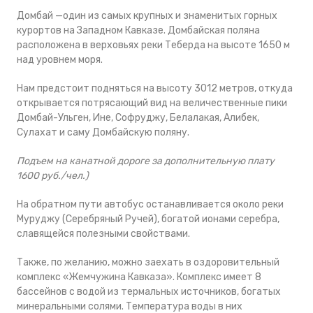
Домбай —один из самых крупных и знаменитых горных
курортов на Западном Кавказе. Домбайская поляна
расположена в верховьях реки Теберда на высоте 1650 м
над уровнем моря.
Нам предстоит подняться на высоту 3012 метров, откуда
открывается потрясающий вид на величественные пики
Домбай-Ульген, Ине, Софруджу, Белалакая, Алибек,
Сулахат и саму Домбайскую поляну.
Подъем на канатной дороге за дополнительную плату
1600 руб./чел.
)
На обратном пути автобус останавливается около реки
Муруджу (Серебряный Ручей), богатой ионами серебра,
славящейся полезными свойствами.
Также, по желанию, можно заехать в оздоровительный
комплекс «Жемчужина Кавказа». Комплекс имеет 8
бассейнов с водой из термальных источников, богатых
минеральными солями. Температура воды в них