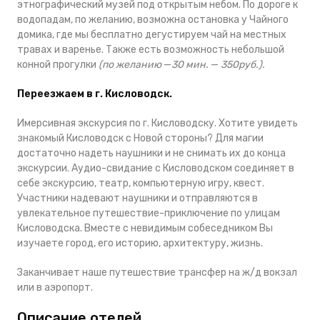
этнографический музей под открытым небом. По дороге к
водопадам, по желанию, возможна остановка у Чайного
домика, где мы бесплатно дегустируем чай на местных
травах и варенье. Также есть возможность небольшой
конной прогулки
(по желанию
—
30 мин.
—
350руб.
).
Переезжаем в г. Кисловодск.
Имерсивная экскурсия по г. Кисловодску. Хотите увидеть
знакомый Кисловодск с Новой стороны? Для магии
достаточно надеть наушники и не снимать их до конца
экскурсии. Аудио-свидание с Кисловодском соединяет в
себе экскурсию, театр, компьютерную игру, квест.
Участники надевают наушники и отправляются в
увлекательное путешествие-приключение по улицам
Кисловодска. Вместе с невидимым собеседником Вы
изучаете город, его историю, архитектуру, жизнь.
Заканчивает наше путешествие трансфер на ж/д вокзал
или в аэропорт.
Описание отелей