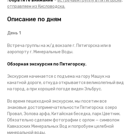
❗️
Обратите внимание
–
встречаем группу в Пятигорске,
отправляем из Кисловодска.
Описание по дням
День 1
Встреча группы на ж/д вокзале г. Пятигорска или в
аэропорту г. Минеральные Воды.
Обзорная экскурсия по Пятигорску.
Экскурсия начинается с подъема на гору Машук на
канатной дороге, откуда открывается великолепный вид
на город, а при хорошей погоде виден Эльбрус.
Во время пешеходной экскурсии, мы посетим все
знаковые достопримечательности Пятигорска: озеро
Провал, Эолова арфа, Китайская беседка, парк Цветник.
Обязательно сделаем фотографии с орлом — символом
Кавказских Минеральных Вод и попробуем целебной
минеральной воды.