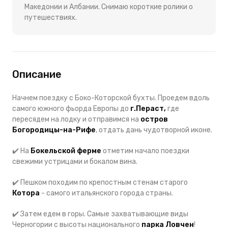
Македонии и Албании. Снимаю короткие ролики о
путешествиях.
Описание
Начнем поездку с Боко-Которской бухты. Проедем вдоль
самого южного фьорда Европы до
г.Пераст,
где
пересядем на лодку и отправимся на
остров
Богородицы-на-Рифе
, отдать дань чудотворной иконе.
✔️ На
Бокельской ферме
отметим начало поездки
свежими устрицами и бокалом вина.
✔️ Пешком походим по крепостным стенам старого
Котора
- самого итальянского города страны.
✔️ Затем едем в горы. Самые захватывающие виды
Черногории с высоты национального
парка Ловчен
!