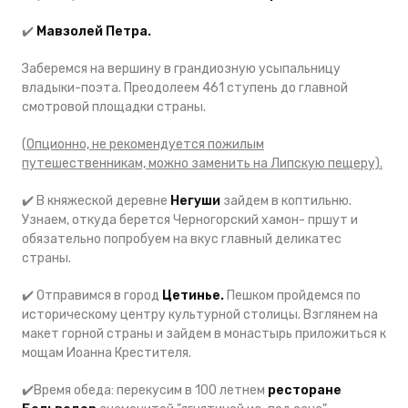
✔️
Мавзолей Петра.
Заберемся на вершину в грандиозную усыпальницу
владыки-поэта. Преодолеем 461 ступень до главной
смотровой площадки страны.
(
Опционно, не рекомендуется пожилым
путешественникам, можно заменить на Липскую пещеру).
✔️ В княжеской деревне
Негуши
зайдем в коптильню.
Узнаем, откуда берется Черногорский хамон- пршут и
обязательно попробуем на вкус главный деликатес
страны.
✔️ Отправимся в город
Цетинье.
Пешком пройдемся по
историческому центру культурной столицы. Взглянем на
макет горной страны и зайдем в монастырь приложиться к
мощам Иоанна Крестителя.
✔️Время обеда: перекусим в 100 летнем
ресторане