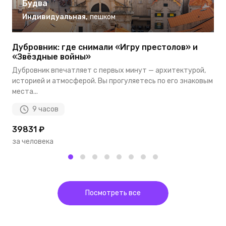
Будва
Индивидуальная
,
пешком
Дубровник: где снимали «Игру престолов» и
Ч
«Звёздные войны»
с
Дубровник впечатляет с первых минут — архитектурой,
П
историей и атмосферой. Вы прогуляетесь по его знаковым
с
места...
р
9 часов
39831 ₽
2
за человека
з
Посмотреть все