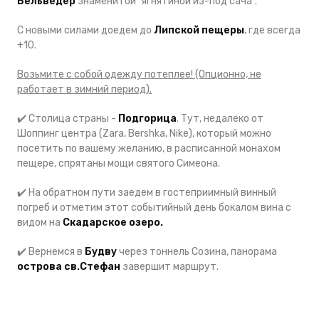
Бельведер
знаменитой "ягнятиной из-под сача".
С новыми силами доедем до
Липской пещеры
, где всегда
+10.
Возьмите с собой одежду потеплее! (Опционно, не
работает в зимний период).
✔️ Столица страны -
Подгорица
. Тут, недалеко от
Шоппинг центра (Zara, Bershka, Nike), который можно
посетить по вашему желанию, в расписанной монахом
пещере, спрятаны мощи святого Симеона.
✔️ На обратном пути заедем в гостеприимный винный
погреб и отметим этот событийный день бокалом вина с
видом на
Скадарское озеро.
✔️ Вернемся в
Будву
через тоннель Созина, панорама
острова св.Стефан
завершит маршрут.