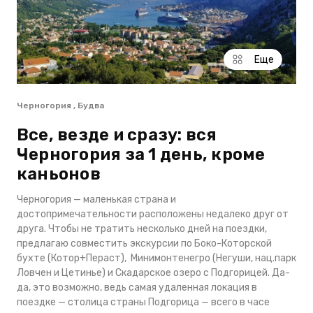
Еще
Черногория , Будва
Все, везде и сразу: вся
Черногория за 1 день, кроме
каньонов
Черногория — маленькая страна и
достопримечательности расположены недалеко друг от
друга. Чтобы не тратить несколько дней на поездки,
предлагаю совместить экскурсии по Боко-Которской
бухте (Котор+Пераст), Минимонтенегро (Негуши, нац.парк
Ловчен и Цетинье) и Скадарское озеро с Подгорицей. Да-
да, это возможно, ведь самая удаленная локация в
поездке — столица страны Подгорица — всего в часе