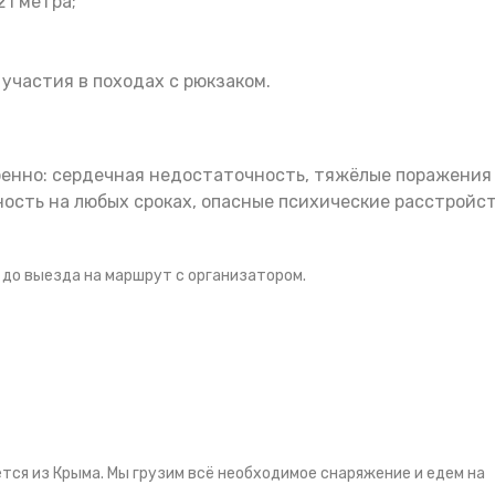
21 метра;
участия в походах с рюкзаком.
бенно: сердечная недостаточность, тяжёлые поражения
ность на любых сроках, опасные психические расстройс
до выезда на маршрут с организатором.
ется из Крыма. Мы грузим всё необходимое снаряжение и едем на