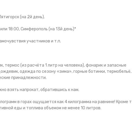
ятигорск (на 2й день).
 или 18:00, Симферополь (на 13й день)*
амочувствия участников и т.п.
, термос (из расчёта 1 литр на человека), фонарик и запасные
ождевик, одежда по сезону «зима», горные ботинки, термобельё,
ческие принадлежности.
жно взять напрокат, обратившись к нам.
ограмм в горах ощущается как 4 килограмма на равнине! Кроме т
ивной еды и топлива объемом не менее 10 литров.