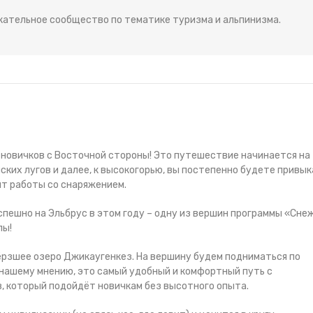
кательное сообщество по тематике туризма и альпинизма.
 новичков с Восточной стороны! Это путешествие начинается на
ских лугов и далее, к высокогорью, вы постепенно будете привык
т работы со снаряжением.
спешно на Эльбрус в этом году – одну из вершин программы «Сне
пы!
ёрзшее озеро Джикаугенкез. На вершину будем подниматься по
нашему мнению, это самый удобный и комфортный путь с
, который подойдёт новичкам без высотного опыта.