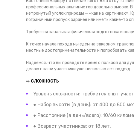
Восточный маршрут отличается от Юга отсутствием 
профессиональных альпинистов довольно высоко. В д
нетронутый уголок природы — «как на картинках». 
пограничный пропуск заранее или иметь какие-то с
Требуется начальная физическая подготовка и снаряж
К точке начала похода мы едем на заказном трансп
местные достопримечательности и попробовать кав
Надеемся, что вы проведёте время с пользой для ду
делают наши участники уже несколько лет подряд.
➡️
СЛОЖНОСТЬ
Уровень сложности: требуется опыт участ
● Набор высоты (в день): от 400 до 800 ме
● Расстояние (в день/всего): 10/60 киломе
● Возраст участников: от 18 лет.