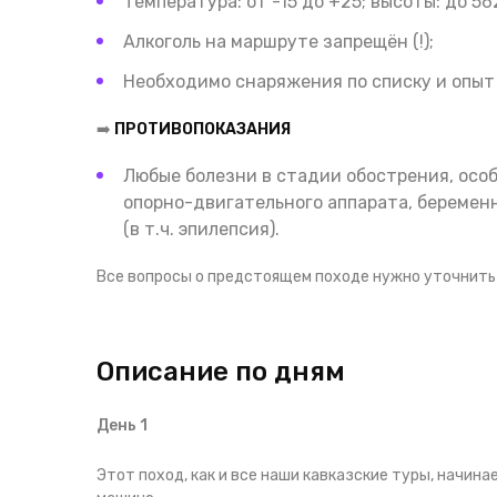
Температура: от -15 до +25; высоты: до 56
Алкоголь на маршруте запрещён (!);
Необходимо снаряжения по списку и опыт 
➡️
ПРОТИВОПОКАЗАНИЯ
Любые болезни в стадии обострения, осо
опорно-двигательного аппарата, беремен
(в т.ч. эпилепсия).
Все вопросы о предстоящем походе нужно уточнить 
Описание по дням
День 1
Этот поход, как и все наши кавказские туры, начина