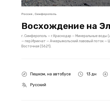
Россия , Симферополь
Восхождение на Эл
г. Симферополь — г.Краснодар — Минеральные воды (
— пер.Ирикчат — Ачкерьякольский лавовый поток —
Восточная (5621).
Пешком
,
на автобусе
13 дн
Русский