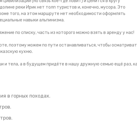
цивилизации (но связь кое-где ловит) и ценится в кругу
олине реки Ирик нет толп туристов и, конечно, мусора. Это
Кроме того, на этом маршруте нет необходимости оформлять
пециальные навыки альпинизма.
ение по списку, часть из которого можно взять в аренду у нас!
орте, поэтому можем по пути останавливаться, чтобы осматриват
казскую кухню.
ши и тела, а в будущем придёте в нашу дружную семью ещё раз, к
ия в горных походах.
тров.
тров.