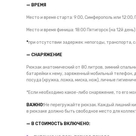
➡️
ВРЕМЯ
Место и время старта: 9:00, Симферополь или 12:00, П
Место и время финиша: 18:00 Пятигорск (на 12й день)
*
при отсутствии задержек: непогоды, транспорта, с
➡️
СНАРЯЖЕНИЕ
Рюкзак анатомический от 80 литров, зимний спальник
батарейки к нему, заряженный мобильный телефон, д
посуда (кружка, ложка, миска, нож), личные гигиени
*Если необходимо какое-либо снаряжение, то его мо
ВАЖНО
❗️
Не перегружайте рюкзак. Каждый лишний кил
в рюкзаке должно быть свободное место для коллект
➡️
В СТОИМОСТЬ ВКЛЮЧЕНО: