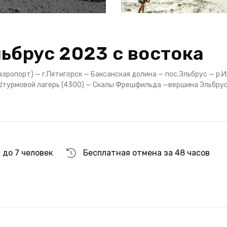
ьбрус 2023 с востока
аэропорт) — г.Пятигорск — Баксанская долина — пос.Эльбрус — р.
 Штурмовой лагерь (4300) — Скалы Фрешфильда —вершина Эльбру
до 7 человек
Бесплатная отмена за 48 часов