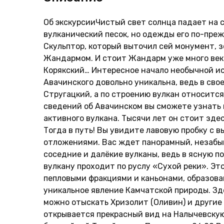
Об экскурсииЧистый свет солнца падает на с
вулканический песок, но одежды его по-пре
Скульптор, который выточил сей монумент, 
Жандармом. И стоит Жандарм уже много веко
Корякский… Интересное начало необычной ис
Авачинского довольно уникальна, ведь в сво
Стругацкий, а по строению вулкан относится
сведений об Авачинском вы сможете узнать 
активного вулкана. Тысячи лет он стоит здес
Тогда в путь! Вы увидите лавовую пробку с 
отложениями. Вас ждет панорамный, незабыв
соседние и далёкие вулканы, ведь в ясную п
вулкану проходит по руслу «Сухой реки». Эт
пепловыми фракциями и каньонами, образовав
уникальное явление Камчатской природы. Зде
можно отыскать Хризолит (Оливин) и другие
открывается прекрасный вид на Налычевскую