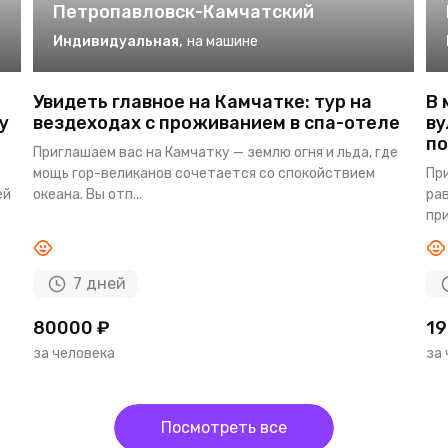
Петропавловск-Камчатский
Индивидуальная
,
на машине
Увидеть главное на Камчатке: тур на
В 
у
вездеходах с проживанием в спа-отеле
ву
по
Приглашаем вас на Камчатку — землю огня и льда, где
мощь гор-великанов сочетается со спокойствием
При
ей
океана. Вы отп...
ра
при
7 дней
80000 ₽
19
за человека
за
Посмотреть все