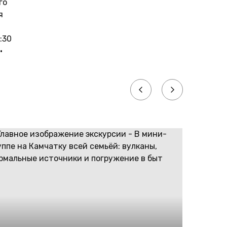
го
я
:30
•