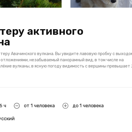
теру активного
на
атеру Авачинского вулкана. Вы увидите лавовую пробку с выходо
 отложениями, незабываемый панорамный вид, в том числе на
алёкие вулканы, в ясную погоду видимость с вершины превышает
6 ч
от 1 человека
до 1 человека
усский