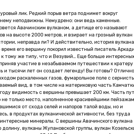
уровый лик. Редкий порыв ветра поднимет вокруг
жнему неподвижны. Немудрено: они ведь каменные.
зовется Авачинским вулканом, а детище его называют
в на высоте 2000 метров, и взирает на грозный вулкан
тории, неправда ли? И действительно, история вулкана
е время его вершину покорил известный писатель Аркад
 к тому же типу, что и Везувий… Еще больше интересны
приняв участие в незабываемом путешествии к кратеру
ь и тысячи лет он создает легенду! Вы готовы? Отлично
выходом раскаленных газов, фумарольное поле с сернист
аемый вид, в том числе на материковую часть Камчатк
огоду видимость с вершины превышает 200 км. Часть пут
о не только место, наполненное красивейшими пейзажам
шимися от схода селей и напоров талой воды, но и
сь, в продуктах вулканической активности, без труда
 интересные минералы. С вершины Авачинского вулкана
 долину, вулканы Жупановской группы, вулкан Козельск