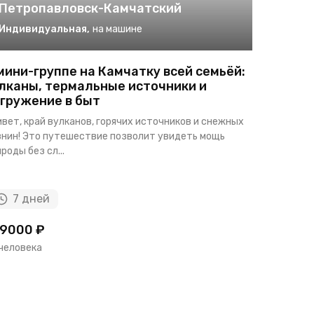
Петропавловск-Камчатский
Петро
Индивидуальная
,
на машине
Индиви
мини-группе на Камчатку всей семьёй:
Экструз
лканы, термальные источники и
сторона
гружение в быт
Если вам х
вет, край вулканов, горячих источников и снежных
известные 
внин! Это путешествие позволит увидеть мощь
туристов, т
роды без сл...
7 дней
6 ча
9000 ₽
32000 ₽
 человека
за человек