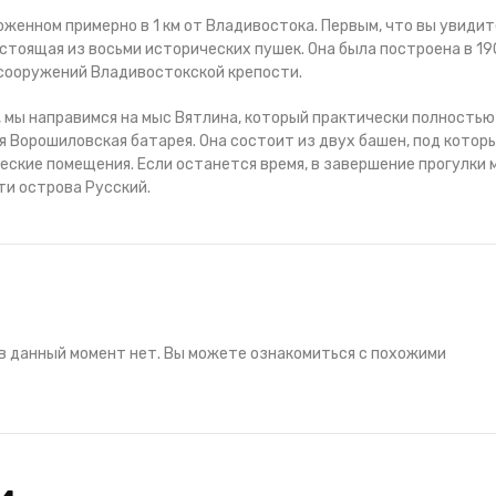
женном примерно в 1 км от Владивостока. Первым, что вы увидит
стоящая из восьми исторических пушек. Она была построена в 1
 сооружений Владивостокской крепости.
 мы направимся на мыс Вятлина, который практически полностью
ся Ворошиловская батарея. Она состоит из двух башен, под котор
еские помещения. Если останется время, в завершение прогулки 
ти острова Русский.
в данный момент нет. Вы можете ознакомиться с похожими