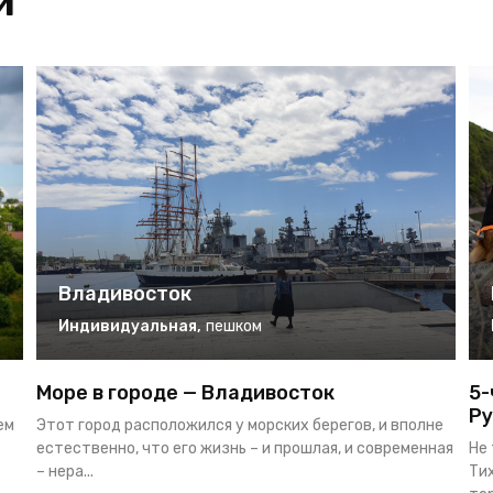
и
Владивосток
Индивидуальная
,
пешком
Море в городе — Владивосток
5-
Ру
ем
Этот город расположился у морских берегов, и вполне
естественно, что его жизнь – и прошлая, и современная
Не 
– нера...
Ти