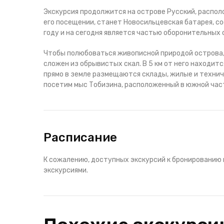
Экскурсия продолжится на острове Русский, располо
его посещении, станет Новосильцевская батарея, со
году и на сегодня является частью оборонительных
Чтобы полюбоваться живописной природой острова,
сложен из обрывистых скал. В 5 км от него находит
прямо в земле размещаются склады, жилые и технич
посетим мыс Тобизина, расположенный в южной час
Расписание
К сожалению, доступных экскурсий к бронированию 
экскурсиями.