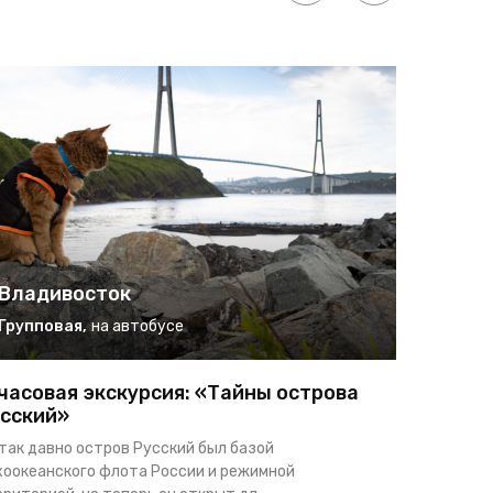
Владивосток
Влади
Групповая
,
на автобусе
Группо
часовая экскурсия: «Тайны острова
Замок П
сский»
Дардан
так давно остров Русский был базой
Отправляяс
хоокеанского флота России и режимной
на целый д