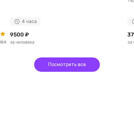
тер
4 часа
9500 ₽
37
ыва
за человека
за
Посмотреть все