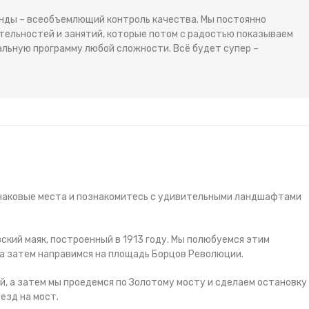
анды – всеобъемлющий контроль качества. Мы постоянно
тельностей и занятий, которые потом с радостью показываем
альную программу любой сложности. Всё будет супер –
 знаковые места и познакомитесь с удивительными ландшафтами
ский маяк, построенный в 1913 году. Мы полюбуемся этим
а затем направимся на площадь Борцов Революции.
, а затем мы проедемся по Золотому мосту и сделаем остановку
езд на мост.