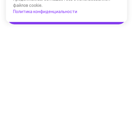
файлов cookie.
Политика конфиденциальности
Забронировать
Помощник FindGid
F.A.Q. для Гида
Основные принципы работы
с cервисом FindGid