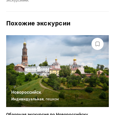
экскурсиями.
Похожие экскурсии
Новороссийск
Индивидуальная
,
пешком
Обзорная экскурсия по Новороссийску
Р