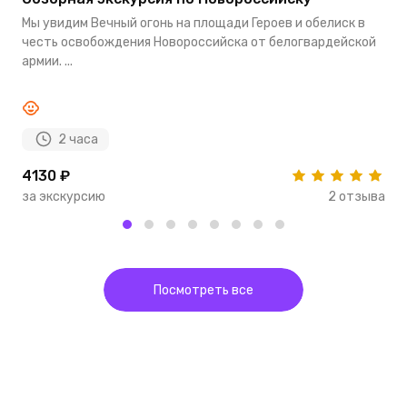
п
Мы увидим Вечный огонь на площади Героев и обелиск в
М
честь освобождения Новороссийска от белогвардейской
п
армии. ...
з
2 часа
4130 ₽
4
за экскурсию
2 отзыва
з
Посмотреть все