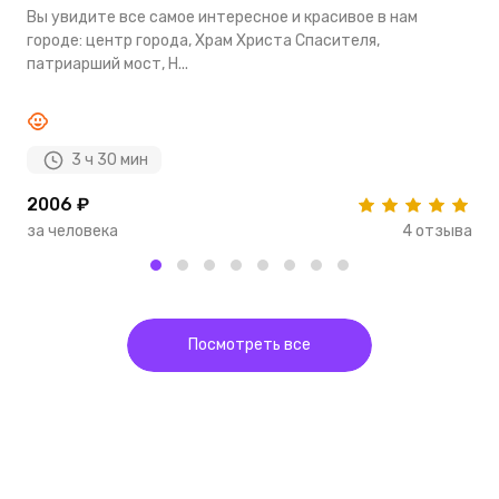
Вы увидите все самое интересное и красивое в нам
М
городе: центр города, Храм Христа Спасителя,
с
патриарший мост, Н...
р
3 ч 30 мин
2006 ₽
1
за человека
4 отзыва
з
Посмотреть все