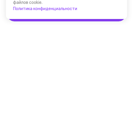
файлов cookie.
Политика конфиденциальности
Забронировать
Помощник FindGid
F.A.Q. для Гида
Основные принципы работы
с cервисом FindGid