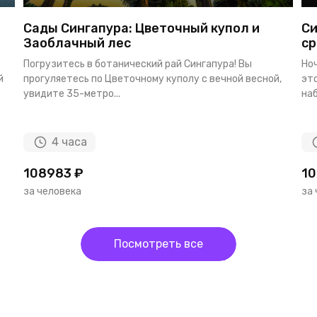
Сады Сингапура: Цветочный купол и
Си
Заоблачный лес
ср
Погрузитесь в ботанический рай Сингапура! Вы
Ноч
й
прогуляетесь по Цветочному куполу с вечной весной,
это
увидите 35-метро...
наб
4 часа
108983 ₽
10
за человека
за
Посмотреть все