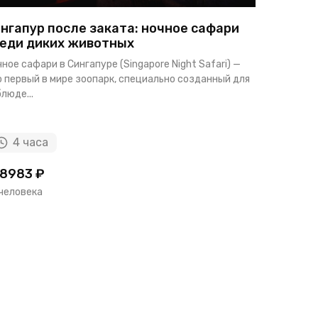
нгапур после заката: ночное сафари
Остров 
еди диких животных
подводн
ное сафари в Сингапуре (Singapore Night Safari) —
Индивидуал
 первый в мире зоопарк, специально созданный для
идеальный 
люде...
достоприме
4 часа
4 ча
8983 ₽
108983 
 человека
за человек