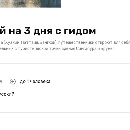
й на 3 дня с гидом
 (Хуахин, Паттайя, Бангкок), путешественники откроют для себ
ельных с туристической точки зрения Сингапура и Брунея.
 ч
до 1 человека
усский