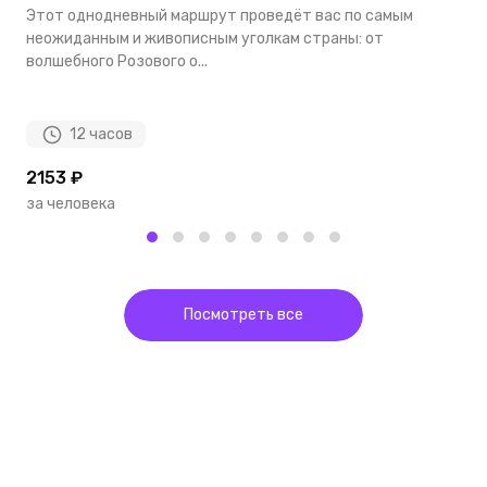
Этот однодневный маршрут проведёт вас по самым
П
неожиданным и живописным уголкам страны: от
К
волшебного Розового о...
ц
12 часов
2153 ₽
2
за человека
з
Посмотреть все