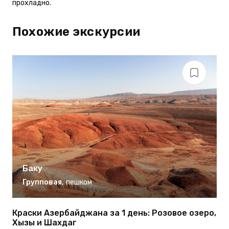
прохладно.
Похожие экскурсии
Баку
Групповая
,
пешком
Краски Азербайджана за 1 день: Розовое озеро,
Л
Хызы и Шахдаг
А