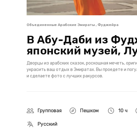
Объединенные Арабские Эмираты , Фуджейра
В Абу-Даби из Фуд
японский музей, Л
Дворцы из арабских сказок, роскошная мечеть, ори
украсить ваш отдых в Эмиратах. Вы проедете и пог
и сделаете фото с лучших ракурсов.
Групповая
Пешком
10 ч
Русский