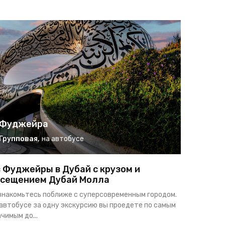
Фуджейра
Фудж
Групповая
,
на автобусе
Индиви
 Фуджейры в Дубай с крузом и
Фуджейр
сещением Дубай Молла
история
знакомьтесь поближе с суперсовременным городом.
Фуджейра 
 автобусе за одну экскурсию вы проедете по самым
ОАЭ, расп
чимым до...
вдоль залив