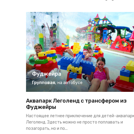
Фуджейра
Групповая
,
на автобусе
Аквапарк Леголенд с трансфером из
Фуджейры
Настоящее летнее приключение для детей-аквапар
Леголенд. Здесть можно не просто поплавать и
позагорать, но и по...