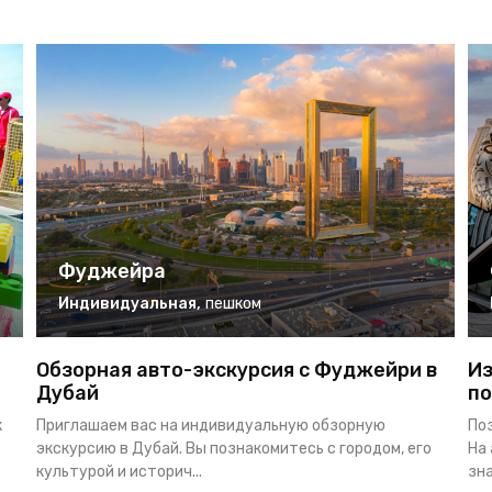
Фуджейра
Индивидуальная
,
пешком
Обзорная авто-экскурсия с Фуджейри в
Из
Дубай
по
к
Приглашаем вас на индивидуальную обзорную
По
экскурсию в Дубай. Вы познакомитесь с городом, его
На
культурой и историч...
зна