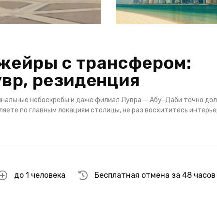
жейры с трансфером:
увр, резиденция
гинальные небоскребы и даже филиал Лувра — Абу-Даби точно до
уляете по главным локациям столицы, не раз восхититесь интерь
до 1 человека
Бесплатная отмена за 48 часов