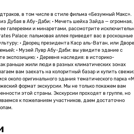
удтраков, в том числе в стиле фильма «Безумный Макс».
 из Дубая в Абу-Даби; • Мечеть шейха Зайда — огромная,
 ее галереями и минаретами, рассмотрите исключитель
rates Palace: пальмовая аллея приведет вас в роскошные
ультуру; • Дворец президента Каср аль-Ватан, или Двор
емьей; • Музей Лувр Абу-Даби: вы увидите здание с
е экспозицию; • Деревня наследия: в историко-
как раньше жили люди в разных климатических зонах
лагаем вам заехать на колоритный базар и купить свежи
имся около оригинального здания тематического парка «
еский формат экскурсии. Мы не только покажем вам
енности этой страны. Экскурсии проходят в группе, но
ваемся к пожеланиям участников, даем достаточно
опам.
и