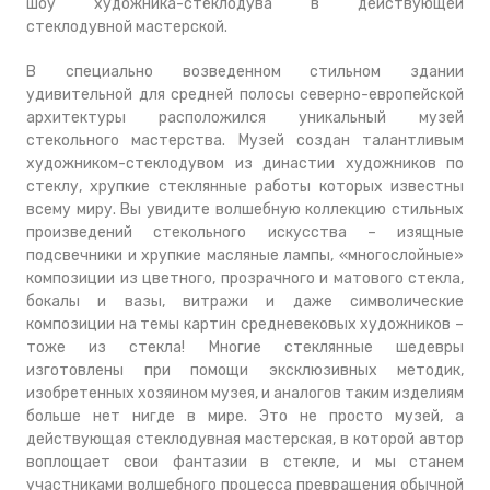
шоу художника-стеклодува в действующей
стеклодувной мастерской.
В специально возведенном стильном здании
удивительной для средней полосы северно-европейской
архитектуры расположился уникальный музей
стекольного мастерства. Музей создан талантливым
художником-стеклодувом из династии художников по
стеклу, хрупкие стеклянные работы которых известны
всему миру. Вы увидите волшебную коллекцию стильных
произведений стекольного искусства – изящные
подсвечники и хрупкие масляные лампы, «многослойные»
композиции из цветного, прозрачного и матового стекла,
бокалы и вазы, витражи и даже символические
композиции на темы картин средневековых художников –
тоже из стекла! Многие стеклянные шедевры
изготовлены при помощи эксклюзивных методик,
изобретенных хозяином музея, и аналогов таким изделиям
больше нет нигде в мире. Это не просто музей, а
действующая стеклодувная мастерская, в которой автор
воплощает свои фантазии в стекле, и мы станем
участниками волшебного процесса превращения обычной