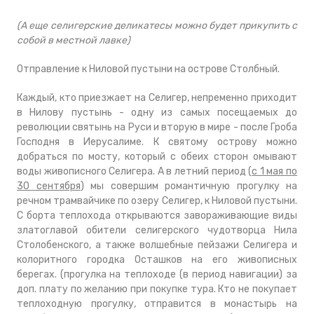
(А еще селигерские деликатесы можно будет прикупить с
собой в местной лавке)
Отправление к Ниловой пустыни на острове Столбный.
Каждый, кто приезжает на Селигер, непременно приходит
в Нилову пустынь - одну из самых посещаемых до
революции святынь на Руси и вторую в мире - после Гроба
Господня в Иерусалиме. К святому острову можно
добраться по мосту, который с обеих сторон омывают
воды живописного Селигера. А в летний период (
с 1 мая по
30 сентября
) мы совершим романтичную прогулку на
речном трамвайчике по озеру Селигер, к Ниловой пустыни.
С борта теплохода открываются завораживающие виды
златоглавой обители селигерского чудотворца Нила
Столобенского, а также волшебные пейзажи Селигера и
колоритного городка Осташков на его живописных
берегах. (прогулка на теплоходе (в период навигации) за
доп. плату по желанию при покупке тура. Кто не покупает
теплоходную прогулку, отправится в монастырь на