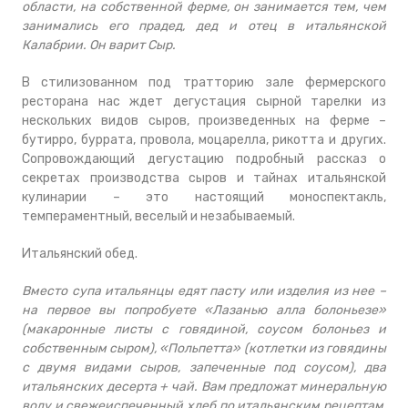
области, на собственной ферме, он занимается тем, чем
занимались его прадед, дед и отец в итальянской
Калабрии. Он варит Сыр.
В стилизованном под тратторию зале фермерского
ресторана нас ждет дегустация сырной тарелки из
нескольких видов сыров, произведенных на ферме –
бутирро, буррата, провола, моцарелла, рикотта и других.
Сопровождающий дегустацию подробный рассказ о
секретах производства сыров и тайнах итальянской
кулинарии – это настоящий моноспектакль,
темпераментный, веселый и незабываемый.
Итальянский обед.
Вместо супа итальянцы едят пасту или изделия из нее –
на первое вы попробуете «Лазанью алла болоньезе»
(макаронные листы с говядиной, соусом болоньез и
собственным сыром), «Польпетта» (котлетки из говядины
с двумя видами сыров, запеченные под соусом), два
итальянских десерта + чай. Вам предложат минеральную
воду и свежеиспеченный хлеб по итальянским рецептам,