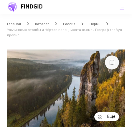
Главная
Каталог
Россия
Пермь
Усьвинские столбы и Чёртов палец: места съемок Географ глобус
пропил
Еще