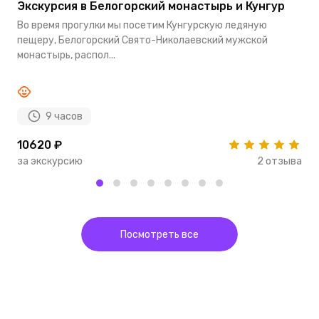
Экскурсия в Белогорский монастырь и Кунгур
Э
К
Во время прогулки мы посетим Кунгурскую ледяную
М
пещеру, Белогорский Свято-Николаевский мужской
К
монастырь, распол...
Ч
9 часов
10620 ₽
1
за экскурсию
2 отзыва
з
Посмотреть все