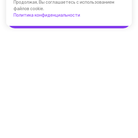
Продолжая, Вы соглашаетесь с использованием
файлов cookie.
Политика конфиденциальности
Забронировать
Помощник FindGid
F.A.Q. для Гида
Основные принципы работы
с cервисом FindGid