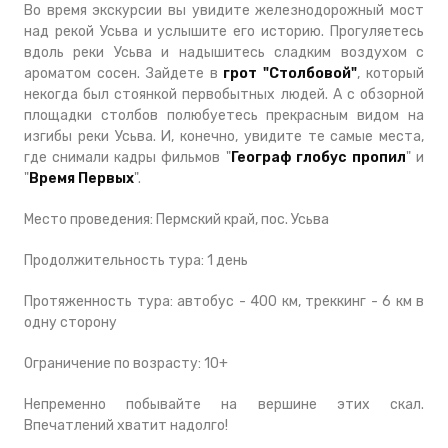
Во время экскурсии вы увидите железнодорожный мост
над рекой Усьва и услышите его историю. Прогуляетесь
вдоль реки Усьва и надышитесь сладким воздухом с
ароматом сосен. Зайдете в
грот "Столбовой"
, который
некогда был стоянкой первобытных людей. А с обзорной
площадки столбов полюбуетесь прекрасным видом на
изгибы реки Усьва. И, конечно, увидите те самые места,
где снимали кадры фильмов "
Географ глобус пропил
" и
"
Время Первых
".
Место проведения: Пермский край, пос. Усьва
Продолжительность тура: 1 день
Протяженность тура: автобус - 400 км, треккинг - 6 км в
одну сторону
Ограничение по возрасту: 10+
Непременно побывайте на вершине этих скал.
Впечатлений хватит надолго!