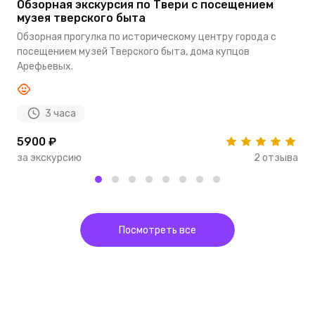
Обзорная экскурсия по Твери с посещением
Э
музея тверского быта
М
Обзорная прогулка по историческому центру города с
М
посещением музей Тверского быта, дома купцов
В
Арефьевых.
3 часа
5900 ₽
8
за экскурсию
2 отзыва
з
Посмотреть все