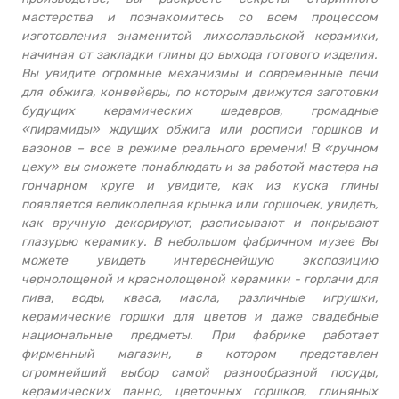
мастерства и познакомитесь со всем процессом
изготовления знаменитой лихославльской керамики,
начиная от закладки глины до выхода готового изделия.
Вы увидите огромные механизмы и современные печи
для обжига, конвейеры, по которым движутся заготовки
будущих керамических шедевров, громадные
«пирамиды» ждущих обжига или росписи горшков и
вазонов – все в режиме реального времени! В «ручном
цеху» вы сможете понаблюдать и за работой мастера на
гончарном круге и увидите, как из куска глины
появляется великолепная крынка или горшочек, увидеть,
как вручную декорируют, расписывают и покрывают
глазурью керамику. В небольшом фабричном музее Вы
можете увидеть интереснейшую экспозицию
чернолощеной и краснолощеной керамики - горлачи для
пива, воды, кваса, масла, различные игрушки,
керамические горшки для цветов и даже свадебные
национальные предметы. При фабрике работает
фирменный магазин, в котором представлен
огромнейший выбор самой разнообразной посуды,
керамических панно, цветочных горшков, глиняных