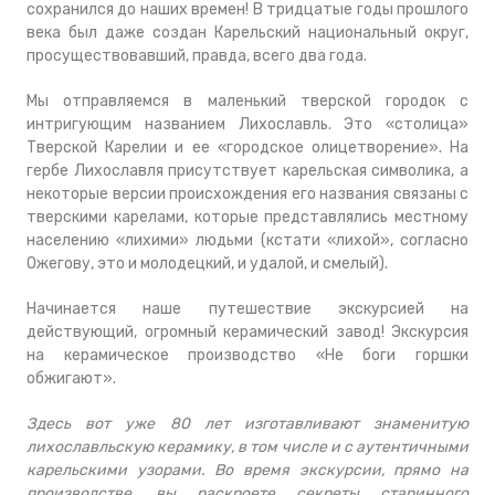
сохранился до наших времен! В тридцатые годы прошлого
века был даже создан Карельский национальный округ,
просуществовавший, правда, всего два года.
Мы отправляемся в маленький тверской городок с
интригующим названием Лихославль. Это «столица»
Тверской Карелии и ее «городское олицетворение». На
гербе Лихославля присутствует карельская символика, а
некоторые версии происхождения его названия связаны с
тверскими карелами, которые представлялись местному
населению «лихими» людьми (кстати «лихой», согласно
Ожегову, это и молодецкий, и удалой, и смелый).
Начинается наше путешествие экскурсией на
действующий, огромный керамический завод! Экскурсия
на керамическое производство «Не боги горшки
обжигают».
Здесь вот уже 80 лет изготавливают знаменитую
лихославльскую керамику, в том числе и с аутентичными
карельскими узорами. Во время экскурсии, прямо на
производстве, вы раскроете секреты старинного