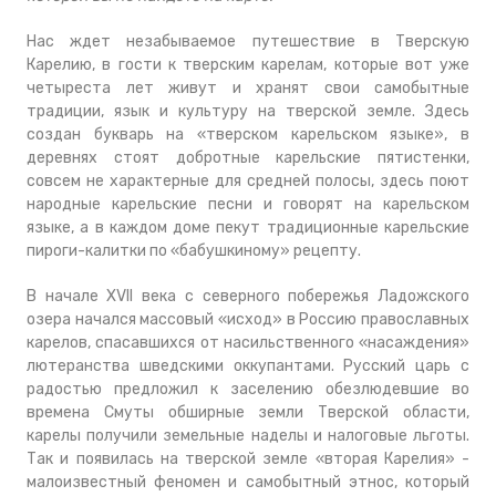
Нас ждет незабываемое путешествие в Тверскую
Карелию, в гости к тверским карелам, которые вот уже
четыреста лет живут и хранят свои самобытные
традиции, язык и культуру на тверской земле. Здесь
создан букварь на «тверском карельском языке», в
деревнях стоят добротные карельские пятистенки,
совсем не характерные для средней полосы, здесь поют
народные карельские песни и говорят на карельском
языке, а в каждом доме пекут традиционные карельские
пироги-калитки по «бабушкиному» рецепту.
В начале XVII века с северного побережья Ладожского
озера начался массовый «исход» в Россию православных
карелов, спасавшихся от насильственного «насаждения»
лютеранства шведскими оккупантами. Русский царь с
радостью предложил к заселению обезлюдевшие во
времена Смуты обширные земли Тверской области,
карелы получили земельные наделы и налоговые льготы.
Так и появилась на тверской земле «вторая Карелия» -
малоизвестный феномен и самобытный этнос, который