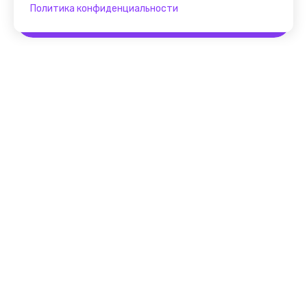
Политика конфиденциальности
Забронировать
Помощник FindGid
F.A.Q. для Гида
Основные принципы работы
с cервисом FindGid