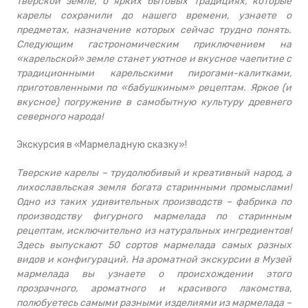
тверской земле, о ярких бытовых традициях, которые
карелы сохранили до нашего времени, узнаете о
предметах, назначение которых сейчас трудно понять.
Следующим гастрономическим приключением на
«карельской» земле станет уютное и вкусное чаепитие с
традиционными карельскими пирогами-калитками,
приготовленными по «бабушкиным» рецептам. Яркое (и
вкусное) погружение в самобытную культуру древнего
северного народа!
Экскурсия в «Мармеладную сказку»!
Тверские карелы – трудолюбивый и креативный народ, а
лихославльская земля богата старинными промыслами!
Одно из таких удивительных производств – фабрика по
производству фигурного мармелада по старинным
рецептам, исключительно из натуральных ингредиентов!
Здесь выпускают 50 сортов мармелада самых разных
видов и конфигураций. На ароматной экскурсии в Музей
мармелада вы узнаете о происхождении этого
прозрачного, ароматного и красивого лакомства,
полюбуетесь самыми разными изделиями из мармелада –