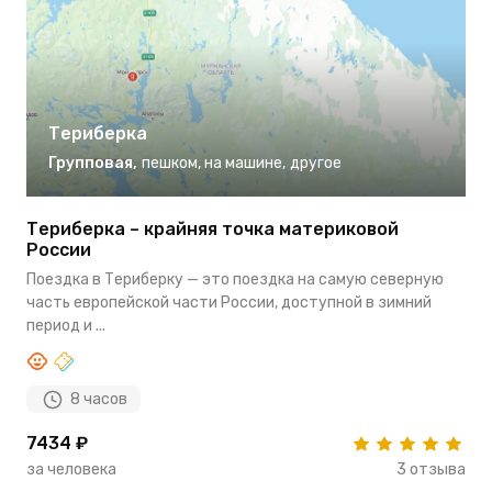
Териберка
Групповая
,
пешком
,
на машине
,
другое
Териберка – крайняя точка материковой
Т
России
Н
Поездка в Териберку — это поездка на самую северную
п
часть европейской части России, доступной в зимний
н
период и ...
8 часов
7434 ₽
5
за человека
3 отзыва
з