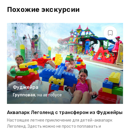
Похожие экскурсии
Фуджейра
Групповая
,
на автобусе
Аквапарк Леголенд с трансфером из Фуджейры
О
Настоящее летнее приключение для детей-аквапарк
П
Леголенд. Здесть можно не просто поплавать и
в