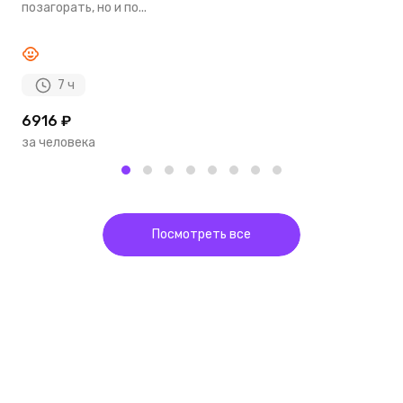
позагорать, но и по...
и
7 ч
6916 ₽
3
за человека
з
Посмотреть все