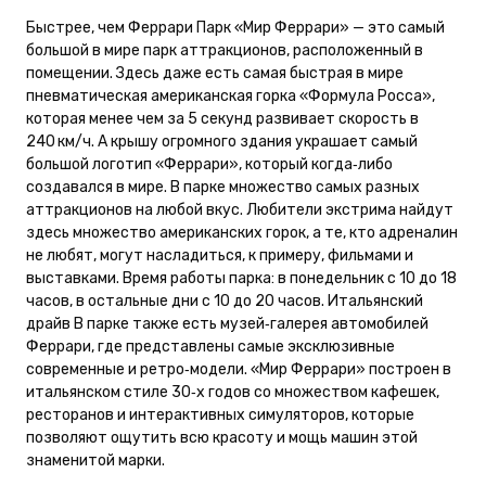
Быстрее, чем Феррари Парк «Мир Феррари» — это самый
большой в мире парк аттракционов, расположенный в
помещении. Здесь даже есть самая быстрая в мире
пневматическая американская горка «Формула Росса»,
которая менее чем за 5 секунд развивает скорость в
240 км/ч. А крышу огромного здания украшает самый
большой логотип «Феррари», который когда‑либо
создавался в мире. В парке множество самых разных
аттракционов на любой вкус. Любители экстрима найдут
здесь множество американских горок, а те, кто адреналин
не любят, могут насладиться, к примеру, фильмами и
выставками. Время работы парка: в понедельник с 10 до 18
часов, в остальные дни с 10 до 20 часов. Итальянский
драйв В парке также есть музей‑галерея автомобилей
Феррари, где представлены самые эксклюзивные
современные и ретро‑модели. «Мир Феррари» построен в
итальянском стиле 30‑х годов со множеством кафешек,
ресторанов и интерактивных симуляторов, которые
позволяют ощутить всю красоту и мощь машин этой
знаменитой марки.