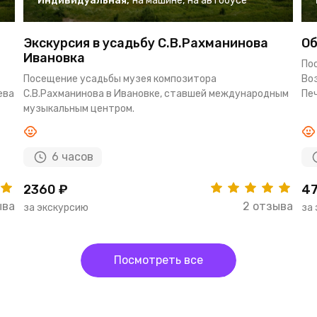
Индивидуальная
,
на машине
,
на автобусе
Экскурсия в усадьбу С.В.Рахманинова
Об
Ивановка
По
Посещение усадьбы музея композитора
Во
ева
С.В.Рахманинова в Ивановке, ставшей международным
Печ
музыкальным центром.
6 часов
2360 ₽
47
ыва
2 отзыва
за экскурсию
за
Посмотреть все