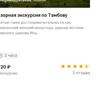
Индивидуальная
,
пешком
Индиви
зорная экскурсия по Тамбову
Обзорна
сетим такие достопримечательности, как
Вас ждет 
знесенский женский монастырь, церковь Антония
популярно
ерского, церковь Иоа...
Тамбова! Мы
2 часа
3 ча
20 ₽
402 ₽
3 отзыва
 экскурсию
за человек