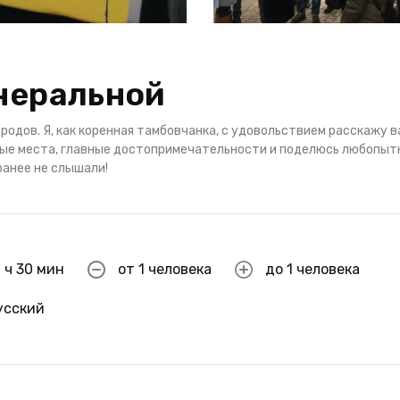
енеральной
одов. Я, как коренная тамбовчанка, с удовольствием расскажу в
овые места, главные достопримечательности и поделюсь любопы
ранее не слышали!
 ч 30 мин
от 1 человека
до 1 человека
усский