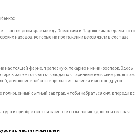
Дыбенко»
ье – заповедном крае между Онежским и Ладожским озерами, кот
орских народов, которые на протяжении веков жили в составе
на настоящей ферме: трапезную, пекарню и мини-зоопарк. Здесь
оторых затем готовятся блюда по старинным вепсским рецептам
леб, домашние колбасы, карельские наливки и многое другое.
е полноценный сытный завтрак, чтобы набраться сил: впереди в
ть тура и приобретаются на месте по желанию (дополнительная
скурсия с местным жителем