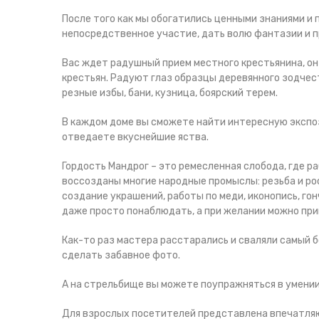
После того как мы обогатились ценными знаниями и 
непосредственное участие, дать волю фантазии и п
Вас ждет радушный прием местного крестьянина, он
крестьян. Радуют глаз образцы деревянного зодчест
резные избы, бани, кузница, боярский терем.
В каждом доме вы сможете найти интересную экспоз
отведаете вкуснейшие яства.
Гордость Мандрог – это ремесленная слобода, где 
воссозданы многие народные промыслы: резьба и рос
создание украшений, работы по меди, иконопись, го
даже просто понаблюдать, а при желании можно при
Как-то раз мастера расстарались и сваляли самый б
сделать забавное фото.
А на стрельбище вы можете поупражняться в умени
Для взрослых посетителей представлена впечатляю