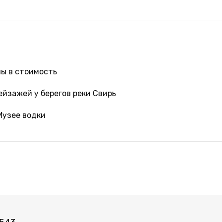
ны в стоимость
ейзажей у берегов реки Свирь
Музее водки