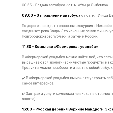
08:55 – Подача автобуса к ст. м. «Улица Дыбенко»
09:00 – Отправление автобуса
от ст. м. «Улица 
По дороге вас ждет трассовая экскурсия о Межозёр
соединяет река Свирь. Это исконные земли финно-уг
Новгородской республики, а затем и России.
11:30 – Комплекс «Фермерская усадьба»
В «Фермерской усадьбе» можно найти всё, что есть 
выращиваются экологически чистые продукты, из к
Продукты можно приобрести и взять с собой: рыбу, х
✔️ В «Фермерской усадьбе» вы можете устроить себ
самое интересное.
✔️ Завтрак и услуги комплекса не входят в стоимос
оплата).
13:00 – Русская деревня Верхние Мандроги. Эк