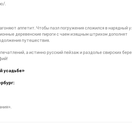
ю/.
агоняют аппетит. Чтобы пазл погружения сложился в нарядный у
ционные деревенские пироги с чаем изящным штрихом дополнят
родолжения путешествия.
печатлений, а истинно русский пейзаж и раздолье свирских бере
фий!
ой усадьбе»
рбург:
ания».