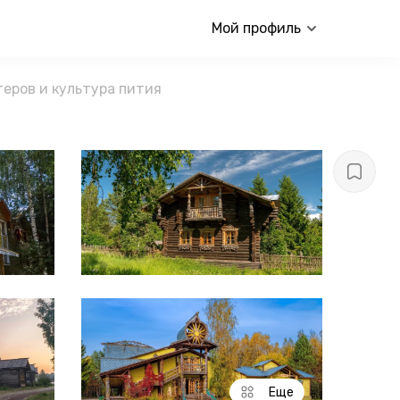
Мой профиль
еров и культура пития
Еще