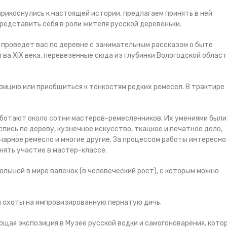
прикоснулись к настоящей истории, предлагаем принять в ней
редставить себя в роли жителя русской деревеньки.
 проведет вас по деревне с занимательным рассказом о быте
ва XIX века, перевезенные сюда из глубинки Вологодской област
ицию или приобщиться к тонкостям редких ремесел. В трактире
работают около сотни мастеров-ремесленников. Их умениями были
пись по дереву, кузнечное искусство, ткацкое и печатное дело,
нчарное ремесло и многие другие. За процессом работы интересно
нять участие в мастер-классе.
ольшой в мире валенок (в человеческий рост), с которым можно
и охоты на импровизированную пернатую дичь.
щая экспозиция в Музее русской водки и самогоноварения, кото