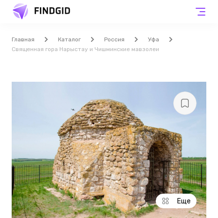
Главная
Каталог
Россия
Уфа
Священная гора Нарыстау и Чишминские мавзолеи
Еще