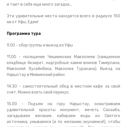
и таит в себе еще много загадок...
Эти удивительные места находятся всего в радиусе 150
км от Уфы. Едем!
Программа тура
9.00 - сбор группы и выезд из Уфы
11.00 - посещение Чишминских Мавзолеев (священное
кладбище Акзират, надгробные камни воинов Тамерлана,
Мавзолей Хусейнбека, Мавзолея Турахана). Выезд на
Нарыстау в Миякинский район
14.30 - самостоятельный обед в местном кафе за свой
счет. Можно взять свой перекус.
15.00 - Подъем на гору Нарыстау, осматриваем
удивительной красоты монумент, мечеть Сахааба,
загадываем желания, набираем воды из Святого
источника, умываемся (и по желанию окунаемся!), чтобы