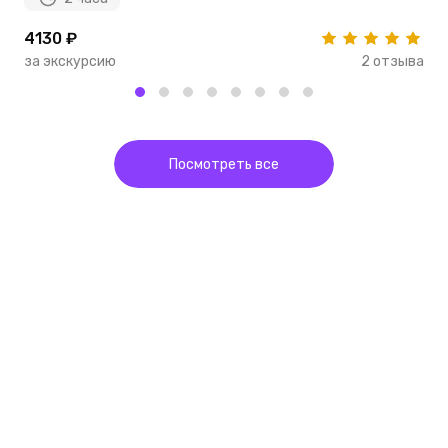
4130 ₽
4
за экскурсию
2 отзыва
з
Посмотреть все