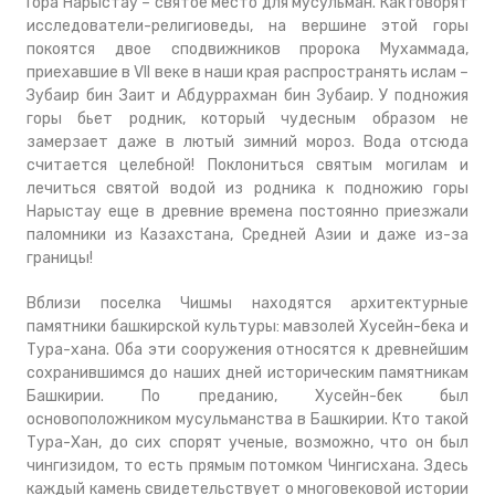
Гора Нарыстау – святое место для мусульман. Как говорят
исследователи-религиоведы, на вершине этой горы
покоятся двое сподвижников пророка Мухаммада,
приехавшие в VII веке в наши края распространять ислам –
Зубаир бин Заит и Абдуррахман бин Зубаир. У подножия
горы бьет родник, который чудесным образом не
замерзает даже в лютый зимний мороз. Вода отсюда
считается целебной! Поклониться святым могилам и
лечиться святой водой из родника к подножию горы
Нарыстау еще в древние времена постоянно приезжали
паломники из Казахстана, Средней Азии и даже из-за
границы!
Вблизи поселка Чишмы находятся архитектурные
памятники башкирской культуры: мавзолей Хусейн-бека и
Тура-хана. Оба эти сооружения относятся к древнейшим
сохранившимся до наших дней историческим памятникам
Башкирии. По преданию, Хусейн-бек был
основоположником мусульманства в Башкирии. Кто такой
Тура-Хан, до сих спорят ученые, возможно, что он был
чингизидом, то есть прямым потомком Чингисхана. Здесь
каждый камень свидетельствует о многовековой истории