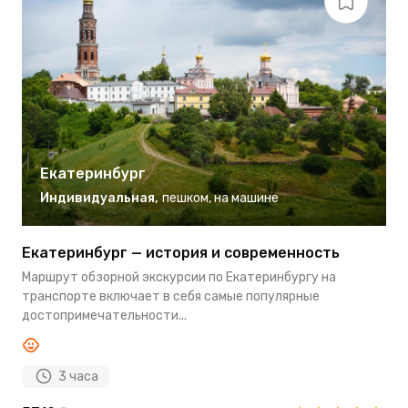
Екатеринбург
Индивидуальная
,
пешком
,
на машине
Екатеринбург — история и современность
Э
Маршрут обзорной экскурсии по Екатеринбургу на
Э
транспорте включает в себя самые популярные
и
достопримечательности...
Се
3 часа