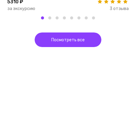
5310 ₽
4
за экскурсию
3 отзыва
з
Посмотреть все