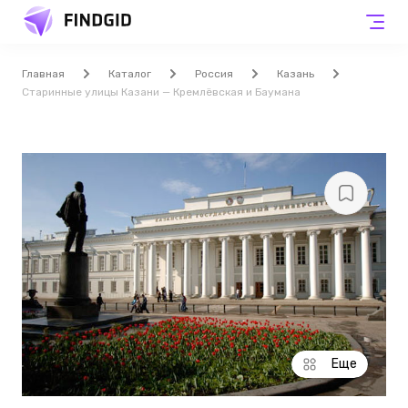
Главная
Каталог
Россия
Казань
Старинные улицы Казани — Кремлёвская и Баумана
Еще