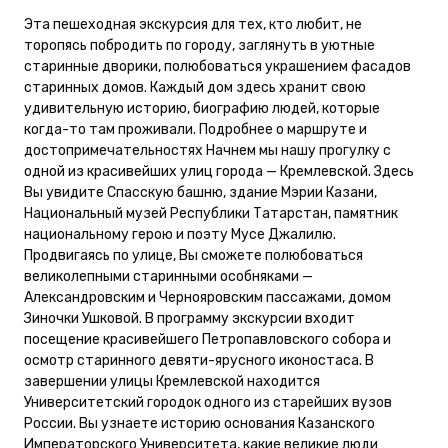
Эта пешеходная экскурсия для тех, кто любит, не
торопясь побродить по городу, заглянуть в уютные
старинные дворики, полюбоваться украшением фасадов
старинных домов. Каждый дом здесь хранит свою
удивительную историю, биографию людей, которые
когда-то там проживали. Подробнее о маршруте и
достопримечательностях Начнем мы нашу прогулку с
одной из красивейших улиц города — Кремлевской. Здесь
Вы увидите Спасскую башню, здание Мэрии Казани,
Национальный музей Республики Татарстан, памятник
национальному герою и поэту Мусе Джалилю.
Продвигаясь по улице, Вы сможете полюбоваться
великолепными старинными особняками —
Александровским и Чернояровским пассажами, домом
Зиночки Ушковой. В программу экскурсии входит
посещение красивейшего Петропавловского собора и
осмотр старинного девяти-ярусного иконостаса. В
завершении улицы Кремлевской находится
Университетский городок одного из старейших вузов
России. Вы узнаете историю основания Казанского
Императорского Университета, какие великие люди