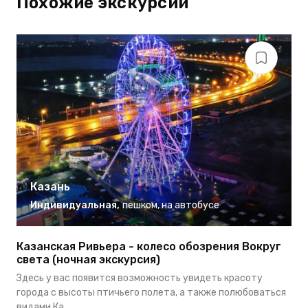
Похожие экскурсии
Казань
Индивидуальная
,
пешком
,
на автобусе
Казанская Ривьера - колесо обозрения Вокруг
Э
света (ночная экскурсия)
В
Здесь у вас появится возможность увидеть красоту
н
города с высоты птичьего полета, а также полюбоваться
ва
видами Ка...