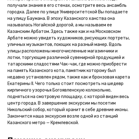
получали знания в его стенах, осмотрите весь ансамбль
городка. Далее по улице Университетской Вы попадаете
на улицу Баумана. В эпоху Казанского ханства она
называлась Ногайской дорогой, а мы называем ее
Казанским Арбатом. Здесь также как и на Московском
Арбате можно увидеть художников, рисующих портреты,
уличных музыкантов, поющих на разный манер. Вдоль
улицы расположены многочисленные магазинчики и
лотки, торгующие различной сувенирной продукцией и
татарскими сладостями Чак-чак, где можно приобрести
на память Казанского кота, памятник которому был
недавно установлен рядом, также как и бронзовая карета
Екатерины II. Чего только стоит посмотреть на шедевр
кирпичного узорочья Богоявленскую колокольню,
подняться на смотровую площадку, с которой виден весь
центр города. В завершение экскурсии мы посетим
Никольский собор, который хранит в себе древние иконы.
Закончится наша экскурсия возле одной из станций
Казанского метро — Кремлевской.