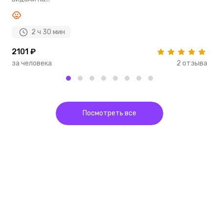
2 ч 30 мин
2101 ₽
4
за человека
2 отзыва
з
Посмотреть все