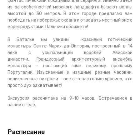
фантастическими локациями для сёрфинга.
Именно здесь
из-за особенностей морского ландшафта бывают волны
высотой до 30 метров.
В этом городе предлагаю вам
пообедать на побережье океана и отведать местный рис с
морепродуктами. Пальчики оближете!
В Баталье мы увидим красивый готический
монастырь
Санта-Мария-да-Витория
, построенный в 14
веке с усыпальницей королей Ависской
династии. Грандиозный архитектурный ансамбль
монастыря - настоящий гимн великому прошлому
Португалии. И
зысканные и изящные резные часовни,
великолепные витражи – все это настолько красиво, что
просто дух захватывает!
Экскурсия рассчитана на 9-10 часов. Встречаемся в
вашем отеле.
Расписание