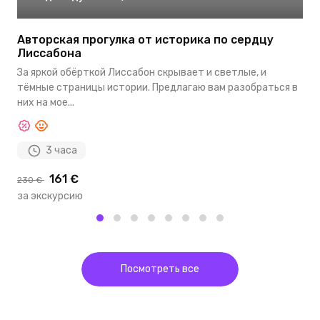
Авторская прогулка от историка по сердцу
Д
Лиссабона
В
За яркой обёрткой Лиссабон скрывает и светлые, и
Л
тёмные страницы истории. Предлагаю вам разобраться в
п
них на мое...
3 часа
161 €
5
230 €
за экскурсию
з
Посмотреть все