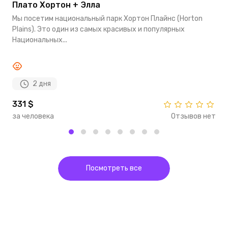
Плато Хортон + Элла
Д
Мы посетим национальный парк Хортон Плайнс (Horton
З
Plains). Это один из самых красивых и популярных
—
Национальных...
Л
2 дня
331 $
4
за человека
Отзывов нет
з
Посмотреть все