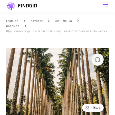
Главная
Каталог
Шри-Ланка
Коломбо
Шри-Ланка: тур на 6 дней по природным достопримечательностям
Еще