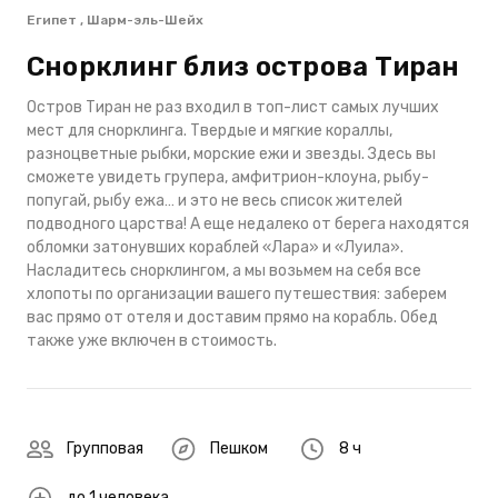
Египет , Шарм-эль-Шейх
Снорклинг близ острова Тиран
Остров Тиран не раз входил в топ-лист самых лучших
мест для снорклинга. Твердые и мягкие кораллы,
разноцветные рыбки, морские ежи и звезды. Здесь вы
сможете увидеть групера, амфитрион-клоуна, рыбу-
попугай, рыбу ежа… и это не весь список жителей
подводного царства! А еще недалеко от берега находятся
обломки затонувших кораблей «Лара» и «Луила».
Насладитесь снорклингом, а мы возьмем на себя все
хлопоты по организации вашего путешествия: заберем
вас прямо от отеля и доставим прямо на корабль. Обед
также уже включен в стоимость.
Групповая
Пешком
8 ч
до 1 человека