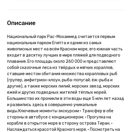
Описание
Национальный парк Рас-Мохаммед считается первым
национальным парком Египта и одним из самых
живописных мест на всём Красном море, его южная часть
входит в десятку лучших в мире пляжей для подводного
плавания. Его площадь около 260 000 и представляют
собой сказочные леса из твёрдых и мягких кораллов,
ставшие местом обитания множества коралловых рыб
(групер, амфитрион-клоун, рыба-попугай, ёж-рыба и
другие), а также морских лилий, морских звезд, морских
ежей и других подводных жителей тёплых морей.
Большинство их проникли в эти воды еще 5 млн лет назад
и развились здесь в совершенно уникальные
виды.Ключевые моменты экскурсии:• Трансфер в обе
стороны в автобусе с кондиционером; • Прогулка на
корабле в открытое море в сторону острова Тиран; •
Наслаждаться красотой Красного моря; • Посмотреть на