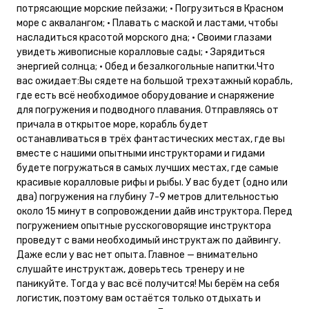
потрясающие морские пейзажи; • Погрузиться в Красном
море с аквалангом; • Плавать с маской и ластами, чтобы
насладиться красотой морского дна; • Своими глазами
увидеть живописные коралловые сады; • Зарядиться
энергией солнца; • Обед и безалкогольные напитки.Что
вас ожидает:Вы сядете на большой трехэтажный корабль,
где есть всё необходимое оборудование и снаряжение
для погружения и подводного плавания. Отправляясь от
причала в открытое море, корабль будет
останавливаться в трёх фантастических местах, где вы
вместе с нашими опытными инструкторами и гидами
будете погружаться в самых лучших местах, где самые
красивые коралловые рифы и рыбы. У вас будет (одно или
два) погружения на глубину 7-9 метров длительностью
около 15 минут в сопровождении дайв инструктора. Перед
погружением опытные русскоговорящие инструктора
проведут с вами необходимый инструктаж по дайвингу.
Даже если у вас нет опыта. Главное — внимательно
слушайте инструктаж, доверьтесь тренеру и не
паникуйте. Тогда у вас всё получится! Мы берём на себя
логистик, поэтому вам остаётся только отдыхать и