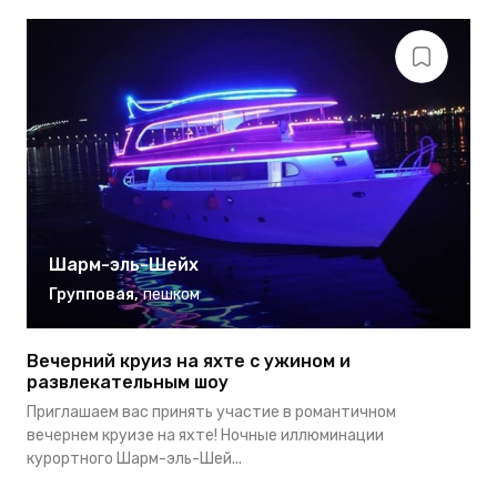
Шарм-эль-Шейх
Групповая
,
пешком
Вечерний круиз на яхте с ужином и
С
развлекательным шоу
К
Приглашаем вас принять участие в романтичном
о
вечернем круизе на яхте! Ночные иллюминации
ж
курортного Шарм-эль-Шей...