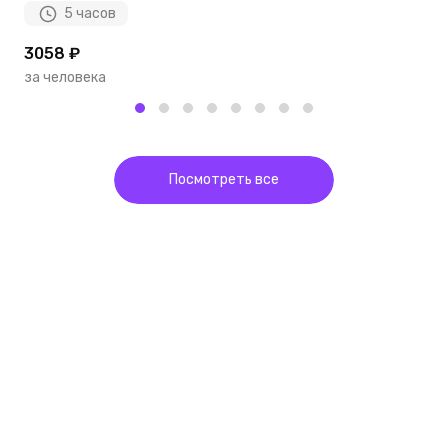
5 часов
3058 ₽
2
за человека
з
Посмотреть все