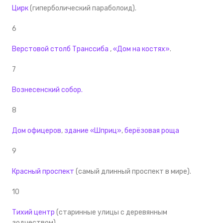
Цирк
(гиперболический параболоид).
6
Верстовой столб Транссиба
,
«Дом на костях»
.
7
Вознесенский собор.
8
Дом офицеров
,
здание «Шприц»
,
берёзовая роща
9
Красный проспект
(самый длинный проспект в мире).
10
Тихий центр
(старинные улицы с деревянным
зодчеством).