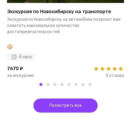
Экскурсия по Новосибирску на транспорте
О
Н
Экскурсия по Новосибирску на автомобиле позволит вам
В
охватить максимальное количество
к
достопримечательностей.
з
4 часа
7670 ₽
6
за экскурсию
3 отзыва
з
Посмотреть все