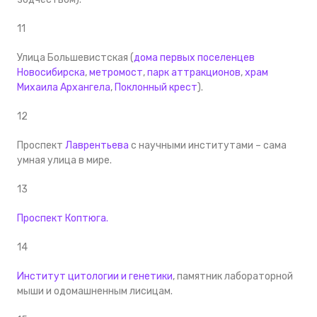
11
Улица Большевистская (
дома первых поселенцев
Новосибирска
,
метромост
,
парк аттракционов
,
храм
Михаила Архангела
,
Поклонный крест
).
12
Проспект
Лаврентьева
с научными институтами – сама
умная улица в мире.
13
Проспект Коптюга.
14
Институт цитологии и генетики
, памятник лабораторной
мыши и одомашненным лисицам.