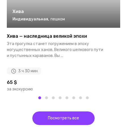
Хива
Индивидуальная
,
пешком
Хива — наследница великой эпохи
Т
Эта прогулка станет погружением в эпоху
Д
могущественных ханов, Великого шелкового пути
п
и пустынных караванов. Вы ...
по
3 ч 30 мин
65 $
9
за экскурсию
з
Посмотреть все