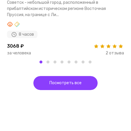
Советск - небольшой город, расположенный в
э
прибалтийском историческом регионе Восточная
к
Пруссия, на границе с Ли...
8 часов
3068 ₽
1
за человека
2 отзыва
з
Посмотреть все