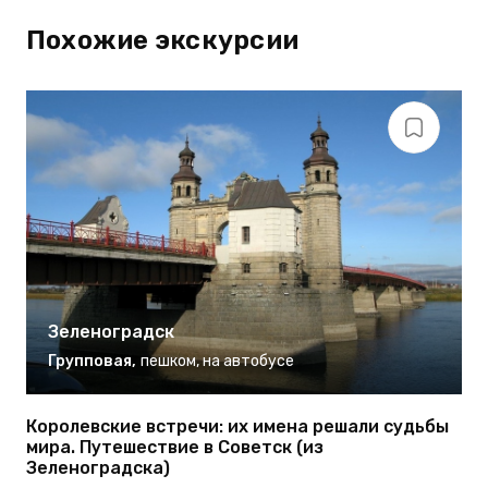
Похожие экскурсии
Зеленоградск
Групповая
,
пешком
,
на автобусе
Королевские встречи: их имена решали судьбы
Э
мира. Путешествие в Советск (из
З
Зеленоградска)
П