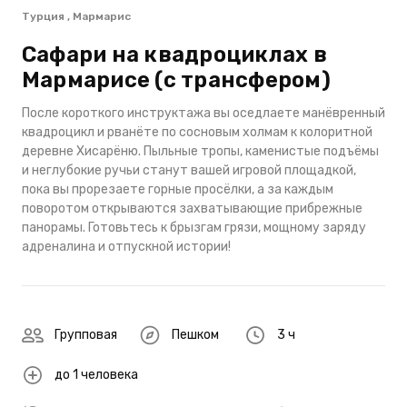
Турция , Мармарис
Сафари на квадроциклах в
Мармарисе (с трансфером)
После короткого инструктажа вы оседлаете манёвренный
квадроцикл и рванёте по сосновым холмам к колоритной
деревне Хисарёню. Пыльные тропы, каменистые подъёмы
и неглубокие ручьи станут вашей игровой площадкой,
пока вы прорезаете горные просёлки, а за каждым
поворотом открываются захватывающие прибрежные
панорамы. Готовьтесь к брызгам грязи, мощному заряду
адреналина и отпускной истории!
Групповая
Пешком
3 ч
до 1 человека