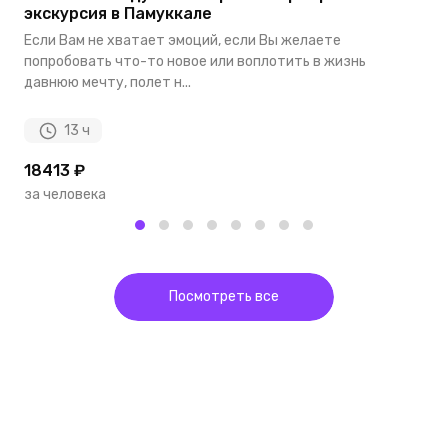
экскурсия в Памуккале
В
Если Вам не хватает эмоций, если Вы желаете
к
попробовать что-то новое или воплотить в жизнь
ну
давнюю мечту, полет н...
13 ч
18413 ₽
1
за человека
з
Посмотреть все