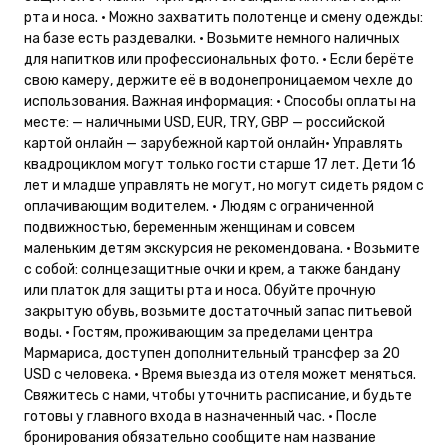
рта и носа. • Можно захватить полотенце и смену одежды:
на базе есть раздевалки. • Возьмите немного наличных
для напитков или профессиональных фото. • Если берёте
свою камеру, держите её в водонепроницаемом чехле до
использования. Важная информация: • Способы оплаты на
месте: — наличными USD, EUR, TRY, GBP — российской
картой онлайн — зарубежной картой онлайн• Управлять
квадроциклом могут только гости старше 17 лет. Дети 16
лет и младше управлять не могут, но могут сидеть рядом с
оплачивающим водителем. • Людям с ограниченной
подвижностью, беременным женщинам и совсем
маленьким детям экскурсия не рекомендована. • Возьмите
с собой: солнцезащитные очки и крем, а также бандану
или платок для защиты рта и носа. Обуйте прочную
закрытую обувь, возьмите достаточный запас питьевой
воды. • Гостям, проживающим за пределами центра
Мармариса, доступен дополнительный трансфер за 20
USD с человека. • Время выезда из отеля может меняться.
Свяжитесь с нами, чтобы уточнить расписание, и будьте
готовы у главного входа в назначенный час. • После
бронирования обязательно сообщите нам название