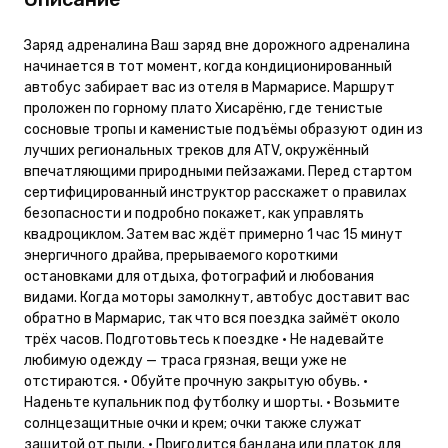
Заряд адреналина Ваш заряд вне дорожного адреналина
начинается в тот момент, когда кондиционированный
автобус забирает вас из отеля в Мармарисе. Маршрут
проложен по горному плато Хисарёню, где тенистые
сосновые тропы и каменистые подъёмы образуют один из
лучших региональных треков для ATV, окружённый
впечатляющими природными пейзажами. Перед стартом
сертифицированный инструктор расскажет о правилах
безопасности и подробно покажет, как управлять
квадроциклом. Затем вас ждёт примерно 1 час 15 минут
энергичного драйва, прерываемого короткими
остановками для отдыха, фотографий и любования
видами. Когда моторы замолкнут, автобус доставит вас
обратно в Мармарис, так что вся поездка займёт около
трёх часов. Подготовьтесь к поездке • Не надевайте
любимую одежду — траса грязная, вещи уже не
отстираются. • Обуйте прочную закрытую обувь. •
Наденьте купальник под футболку и шорты. • Возьмите
солнцезащитные очки и крем; очки также служат
защитой от пыли. • Пригодится бандана или платок для