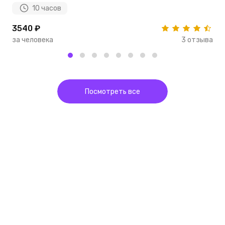
10 часов
3540 ₽
1
за человека
3 отзыва
з
Посмотреть все