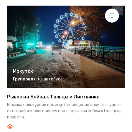
Иркутск
Групповая
,
на автобусе
Рывок на Байкал. Тальцы и Листвянка
Т
В рамках экскурсии вас ждёт посещение архитектурно –
Г
этнографического музея под открытым небом «Тальцы»,
о
известн...
к