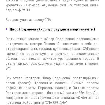
20 кв.м с одной двуспальной / двумя односпальными
кроватями. В номере: WC, ванна, фен, TV, телефон, мини-
бар, сейф, Wi-Fi.
Без доступа в аквазону СПА
Двор Подзноева (корпус студии и апартаменты)
Гостиничный комплекс «Двор Подзноева» расположен в
историческом центре Пскова. Он включает в себя два
отреставрированных здания купеческих палат XVII века и
гармонично соседствует с другими, расположенными
вблизи, памятниками архитектуры древнего города. В
отеле три корпуса. Корпус студии и апартаменты уровня
3**.
При отеле: Ресторан "Двор Подзноева", состоящий из 5
залов (палат): Трапезные палаты, Пивные палаты.
Кофейные палаты, Пироговы палаты и Винные палаты.
Ресторан для завтраков. банкетный зал и лобби-бар. Два
конференц-зала, историческая экспозиция «О чём молчат
летописи…». Spa-центр "СПА БЕЗ ДНА"