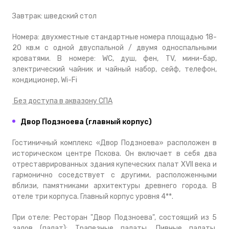
Завтрак: шведский стол
Номера: двухместные стандартные номера площадью 18-
20 кв.м с одной двуспальной / двумя односпальными
кроватями. В номере: WC, душ, фен, TV, мини-бар,
электрический чайник и чайный набор, сейф, телефон,
кондиционер, Wi-Fi
Без доступа в аквазону СПА
Двор Подзноева (главный корпус)
Гостиничный комплекс «Двор Подзноева» расположен в
историческом центре Пскова. Он включает в себя два
отреставрированных здания купеческих палат XVII века и
гармонично соседствует с другими, расположенными
вблизи, памятниками архитектуры древнего города. В
отеле три корпуса. Главный корпус уровня 4**.
При отеле: Ресторан "Двор Подзноева", состоящий из 5
залов (палат): Трапезные палаты, Пивные палаты.