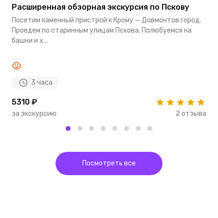
Расширенная обзорная экскурсия по Пскову
О
Посетим каменный пристрой к Крому — Довмонтов город.
П
Проедем по старинным улицам Пскова. Полюбуемся на
Т
башни и х...
и
3 часа
5310 ₽
3
за экскурсию
2 отзыва
з
Посмотреть все