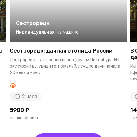
Сестрорецк
Индивидуальная
,
на машине
о
Сестрорецк: дачная столица России
В 
да
Сестрорецк — это совершенно другой Петербург. На
экскурсии вы увидите, пожалуй, лучшие дачи начала
Мы 
20 века и узн...
Ефи
нах
2 часа
5900 ₽
14
за экскурсию
за