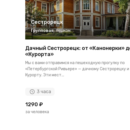
Сестрорецк
Групповая
,
пешком
Дачный Сестрорецк: от «Канонерки» д
«Курорта»
Мы с вами отправимся на пешеходную прогулку по
«Петербургской Ривьере» — дачному Сестрорецку и
Курорту. Эти мест...
3 часа
1290 ₽
за человека