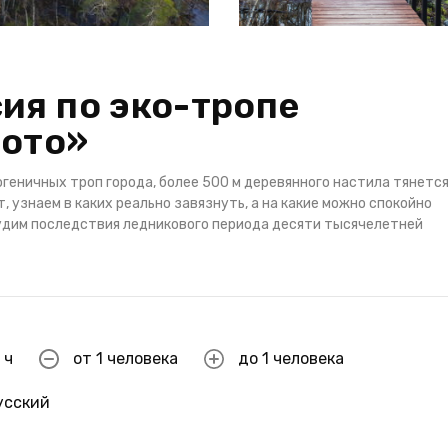
ия по эко-тропе
лото»
геничных троп города, более 500 м деревянного настила тянется
 узнаем в каких реально завязнуть, а на какие можно спокойно
судим последствия ледникового периода десяти тысячелетней
 ч
от 1 человека
до 1 человека
усский