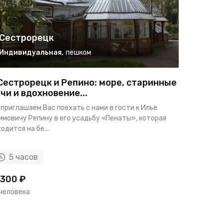
Сестрорецк
Сестр
Индивидуальная
,
пешком
Индиви
Сестрорецк и Репино: море, старинные
Курортн
чи и вдохновение...
Сестрор
Зеленог
приглашаем Вас поехать с нами в гости к Илье
мовичу Репину в его усадьбу «Пенаты», которая
Комфортная
одится на бе...
Сестрорецк
песчаные д
5 часов
6 ча
300 ₽
18000 ₽
 человека
за человек