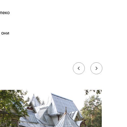
леко
 они