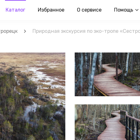
Каталог
Избранное
О сервисе
Помощь
трорецк
Природная экскурсия по эко-тропе «Сестр