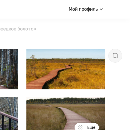
Мой профиль
орецкое болото»
Еще