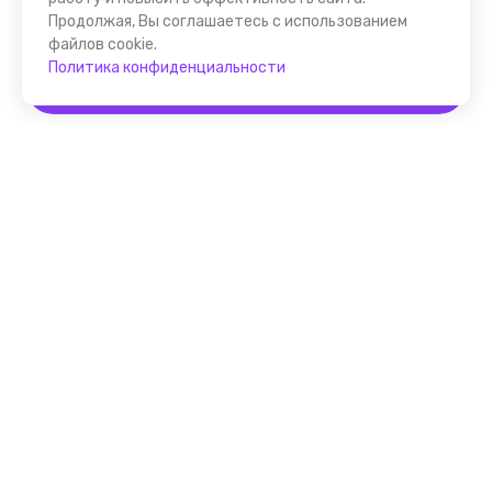
Продолжая, Вы соглашаетесь с использованием
файлов cookie.
Политика конфиденциальности
Забронировать
Помощник FindGid
F.A.Q. для Гида
Основные принципы работы