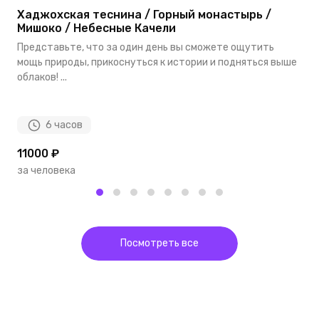
Хаджохская теснина / Горный монастырь /
В
Мишоко / Небесные Качели
П
Представьте, что за один день вы сможете ощутить
м
мощь природы, прикоснуться к истории и подняться выше
об
облаков! ...
6 часов
11000 ₽
1
за человека
з
Посмотреть все