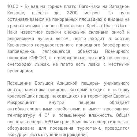
10:00 - Выезд на горное плато Лаго-Наки на Западном
Кавказе, высота до 2200 метров. По пути
останавливаемся на панорамных площадках с видами на
трехтысячники Главного Кавказского Хребта. Плато Лаго-
Наки известное своими снежными склонами зимой и
альпийскими лугами летом, плато входит в состав
Кавказского государственного природного биосферного
заповедника, являющегося объектом Всемирного
наследия ЮНЕСКО, с возможностью катаний на санках,
снегоходах, лыжах, на плато есть лавки с местными
сувенирами;
Посещение Большой Азишской пещеры- уникального
места, памятника природы, который входит в пятерку
красивейших пещер, находящихся на территории Европы.
Микроклимат внутри пещеры обладает
антибактериальными свойствами и имеет постоянную
температуру 4 С° и повышенную влажность. Общая
площадь пещеры 690 метров. Азишская пещера идеально
оборудована для посещения туристами, проводится
экскурсия, есть ступени и ограждения;