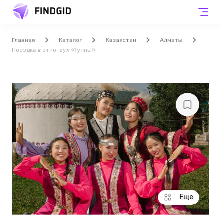
Главная
Каталог
Казахстан
Алматы
Поездка в этно-аул «Гунны»
Еще