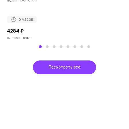
ждет прогулк...
т
6 часов
4284 ₽
2
за человека
з
Посмотреть все