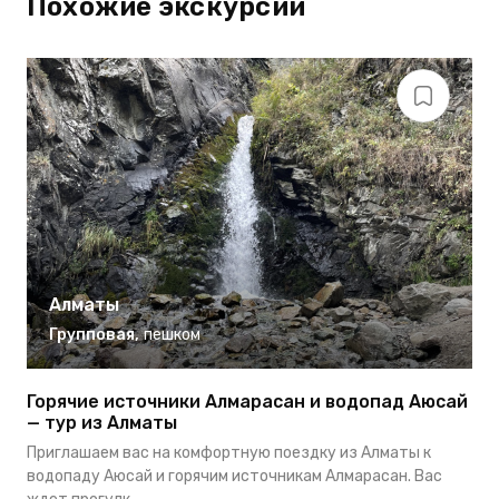
Похожие экскурсии
Алматы
Групповая
,
пешком
Горячие источники Алмарасан и водопад Аюсай
П
— тур из Алматы
в
Приглашаем вас на комфортную поездку из Алматы к
О
водопаду Аюсай и горячим источникам Алмарасан. Вас
з