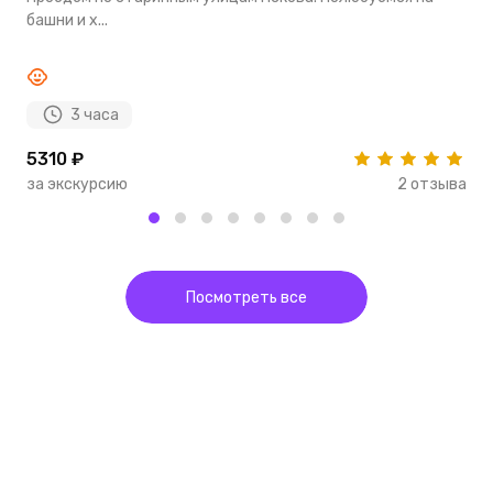
башни и х...
и
3 часа
5310 ₽
3
за экскурсию
2 отзыва
з
Посмотреть все