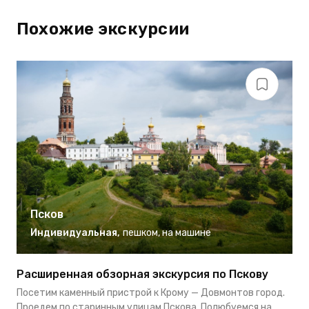
Похожие экскурсии
Псков
Индивидуальная
,
пешком
,
на машине
Расширенная обзорная экскурсия по Пскову
О
Посетим каменный пристрой к Крому — Довмонтов город.
П
Проедем по старинным улицам Пскова. Полюбуемся на
Т