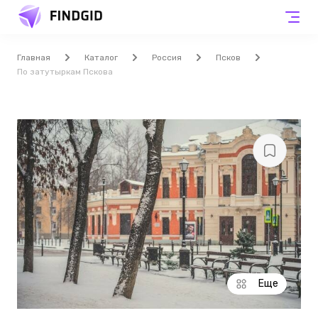
Главная
Каталог
Россия
Псков
По затутыркам Пскова
Еще