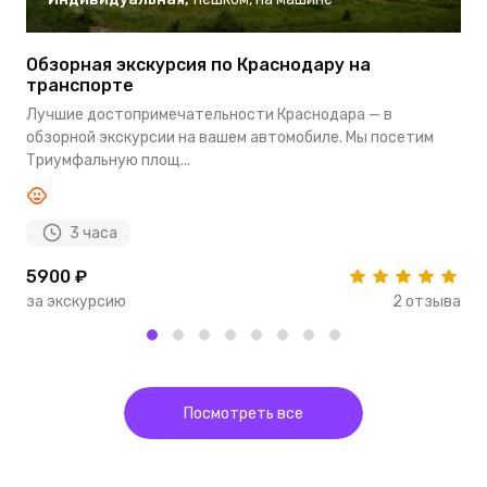
Обзорная экскурсия по Краснодару на
Э
транспорте
К
Лучшие достопримечательности Краснодара — в
Г
обзорной экскурсии на вашем автомобиле. Мы посетим
о
Триумфальную площ...
ск
3 часа
5900 ₽
8
за экскурсию
2 отзыва
з
Посмотреть все