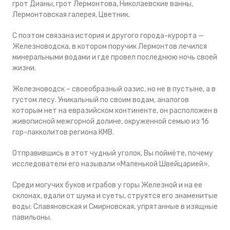
грот Дианы, грот Лермонтова, Николаевские ванны,
Лермонтовская галерея, Цветник.
С поэтом связана история и другого города-курорта —
Железноводска, в котором поручик Лермонтов лечился
минеральными водами и где провел последнюю ночь своей
жизни.
Железноводск – своеобразный оазис, но не в пустыне, а в
густом лесу. Уникальный по своим водам, аналогов
которым нет на евразийском континенте, он расположен в
живописной межгорной долине, окруженной семью из 16
гор-лакколитов региона КМВ.
Отправившись в этот чудный уголок, Вы поймёте, почему
исследователи его называли «Маленькой Швейцарией».
Среди могучих буков и грабов у горы Железной и на ее
склонах, вдали от шума и суеты, струятся его знаменитые
воды: Славяновская и Смирновская, упрятанные в изящные
павильоны.