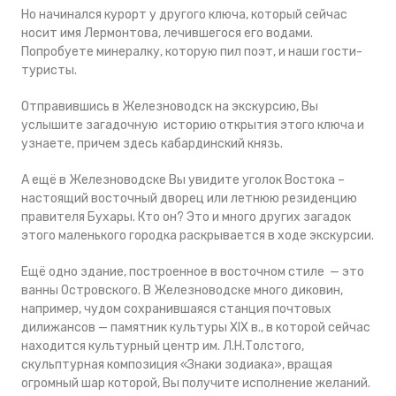
Но начинался курорт у другого ключа, который сейчас
носит имя Лермонтова, лечившегося его водами.
Попробуете минералку, которую пил поэт, и наши гости-
туристы.
Отправившись в Железноводск на экскурсию, Вы
услышите загадочную историю открытия этого ключа и
узнаете, причем здесь кабардинский князь.
А ещё в Железноводске Вы увидите уголок Востока –
настоящий восточный дворец или летнюю резиденцию
правителя Бухары. Кто он? Это и много других загадок
этого маленького городка раскрывается в ходе экскурсии.
Ещё одно здание, построенное в восточном стиле — это
ванны Островского. В Железноводске много диковин,
например, чудом сохранившаяся станция почтовых
дилижансов — памятник культуры XIX в., в которой сейчас
находится культурный центр им. Л.Н.Толстого,
скульптурная композиция «Знаки зодиака», вращая
огромный шар которой, Вы получите исполнение желаний.