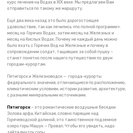
курс лечения на Водах в XIX веке. Мы предлагаем Вам
отправиться по такому же маршруту.
Ещё два века назад это было дорогостоящее
удовольствие, так как лечились «по полной программе»:
месяц на Горячих Водах, затем месяц на Железных и
месяц на Кислых Водах. Почему не каждый день можно
было ехать с Горячих Вод на Железные и почему в
сопровождении солдат, тащивших за собой пушку –
станет понятно после нашего путешествия по двум
городам-курортам.
Пятигорск и Железноводск — города-курорты
федерального значения, отличающиеся по расположению,
климатическим условиям, истории развития, архитектуре,
с разными минеральными источниками.
Пятигорск
– это романтические воздушные беседки:
Эолова арфа, Китайская, словно парящие над
Горячеводской долиной, это таинственное подземное
озеро горы Машук — Провал. Чтобы его увидеть, надо
зайти внутрь горы.