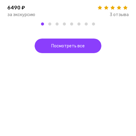
6490 ₽
5
за экскурсию
3 отзыва
з
Посмотреть все