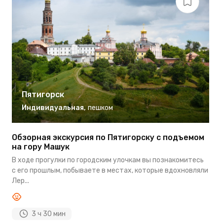
Пятигорск
Индивидуальная
,
пешком
Обзорная экскурсия по Пятигорску с подъемом
П
на гору Машук
М
В ходе прогулки по городским улочкам вы познакомитесь
П
с его прошлым, побываете в местах, которые вдохновляли
о
Лер...
3 ч 30 мин