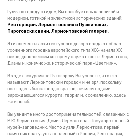
Гуляя по городу с гидом, Вы полюбуетесь классикой и
модерном, готикой и эклектикой исторических зданий:
Ресторации, Лермонтовских и Пушкинских,
Пироговских ванн, Лермонтовской галереи.
Эти элементы архитектурного декора создают образ
ухоженного городка европейского типа XIX- начала XX
веков, дополнением которому служат гроты Лермонтова,
Дианы и, конечно же, исторический парк «Цветник».
В ходе экскурсии по Пятигорску Вы узнаете, что его
называют Лермонтовским городом и не зря, поскольку
поэт здесь бывал неоднократно, лечился водами
зарождающегося курорта, творил и, к сожалению, здесь
же и погиб.
Вы увидите много достопримечательностей, связанных с
М.Ю.Лермонтовым: Домик Лермонтова – Государственный
музей-заповедник, Место дуэли Лермонтова, первый
памятник поэту, установленный в России, Ресторация,