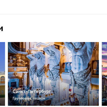
и
Санкт-Петербург
Групповая
,
пешком