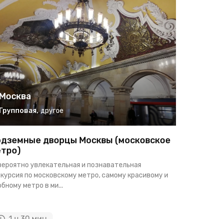
Москва
Москв
Групповая
,
другое
Группо
дземные дворцы Москвы (московское
Москва 
тро)
Классическ
вероятно увлекательная и познавательная
себе автоб
курсия по московскому метро, самому красивому и
экскурсию п
бному метро в ми...
1 ч 30 мин
6 ча