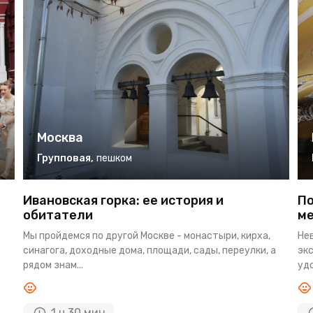
Москва
Групповая
,
пешком
Ивановская горка: ее история и
По
обитатели
ме
Мы пройдемся по другой Москве - монастыри, кирха,
Не
синагога, доходные дома, площади, сады, переулки, а
экс
рядом знам...
удо
1 ч 30 мин