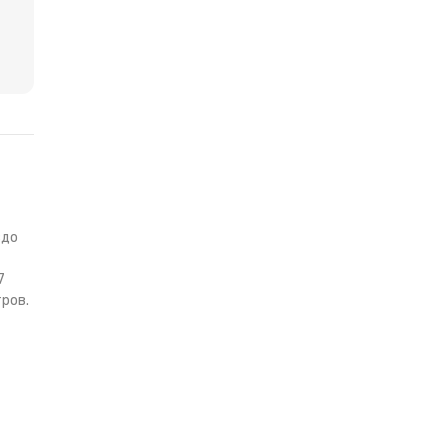
здо
7
ров.