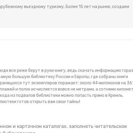
рубежному вьездному туризму. Более 15 лет на рынке, создаем
юди все реже берут в руки книгу, ведь скачать информацию гора
самую большую библиотеку России и Европы, где собраны книги
хранящихся тут экземпляров поражает: около 44 миллионов на 36
лажей и полок исчисляется вовсе не метрами, а сотнями километ
хода из подвалов библиотеки можно попасть прямо в Кремль.
блиотеки
готов открыть вам свои тайны!
нном и карточном каталогах, заполнять читательское