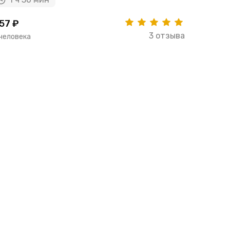
57 ₽
3717 ₽
3 отзыва
 человека
за человек