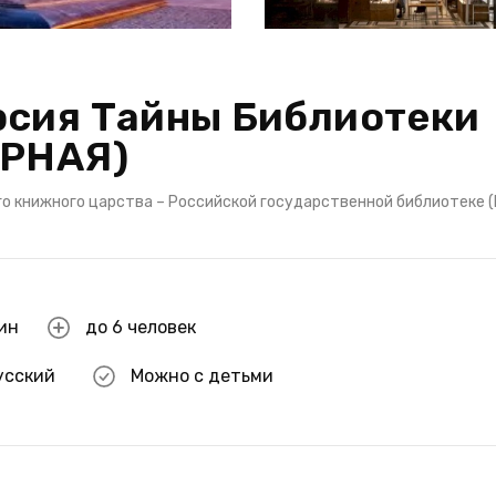
рсия Тайны Библиотеки
ОРНАЯ)
о книжного царства – Российской государственной библиотеке (
мин
до 6 человек
усский
Можно с детьми