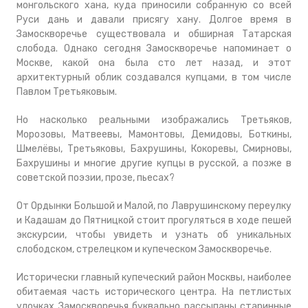
монгольского хана, куда приносили собранную со всей
Руси дань и давали присягу хану. Долгое время в
Замоскворечье существовала и обширная Татарская
слобода. Однако сегодня Замоскворечье напоминает о
Москве, какой она была сто лет назад, и этот
архитектурный облик создавался купцами, в том числе
Павлом Третьяковым.
Но насколько реальными изображались Третьяков,
Морозовы, Матвеевы, Мамонтовы, Демидовы, Боткины,
Шмелёвы, Третьяковы, Бахрушины, Кокоревы, Смирновы,
Бахрушины и многие другие купцы в русской, а позже в
советской поэзии, прозе, пьесах?
От Ордынки Большой и Малой, по Лаврушинскому переулку
и Кадашам до Пятницкой стоит прогуляться в ходе пешей
экскурсии, чтобы увидеть и узнать об уникальных
слободском, стрелецком и купеческом Замоскворечье.
Исторически главный купеческий район Москвы, наиболее
обитаемая часть исторического центра. На петлистых
улочках Замоскворечья буквально рассыпаны старинные