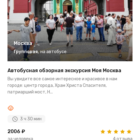
Москва
Групповая
,
на автобусе
Автобусная обзорная экскурсия Моя Москва
И
Вы увидите все самое интересное и красивое в нам
М
городе: центр города, Храм Христа Спасителя,
с
патриарший мост, Н...
р
3 ч 30 мин
2006 ₽
1
за человека
4 отзыва
з