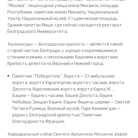
''Москва''; пешеходная улица князя Михаила, площадь
Республики; памятник князю Михаилу; Национальный
театр; Национальный музей; Студенческая площадь;
Здание капитан Миши, где сейчас находится ректорат
Белградского Университета.
Калемегдан — Белградская крепость
—
является самой
старой частью Белграда, с хорошо сохранившимися
стенами и рвами, с несколькими башнями и воротами.
Крепость делится на Верхний и Нижний город;
Памятник ''Победитель''; Ворота — Стамбульские
ворота, ворота Карагеоргия, ворота с часами, ворота
Деспота, Королевские ворота, ворота Карла VI…;
Башни — башня с часами, башня Деспота, башня
Небойша, Зиндан башня, башня Якшича; церкви — Святой
Петки и Ружица; Военный музей, Парк Калемегдан —
рядом с Белградской крепостью; Памятник
благодарности Франции.
Кафедральный собор Святого Архангела Михаила.
рядом