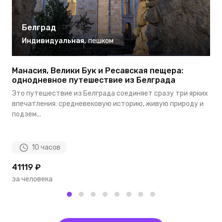
Белград
Индивидуальная
,
пешком
Манасия, Велики Бук и Ресавская пещера:
И
однодневное путешествие из Белградa
Э
Это путешествие из Белграда соединяет сразу три ярких
д
впечатления: средневековую историю, живую природу и
ц
подзем...
10 часов
41119 ₽
9
за человека
з