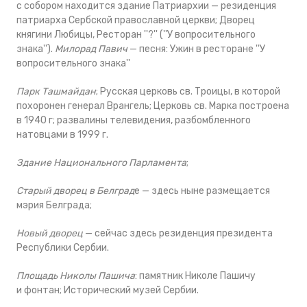
с собором находится здание Патриархии — резиденция
патриарха Сербской православной церкви; Дворец
княгини Любицы, Ресторан ''?'' (''У вопросительного
знака'').
Милорад Павич
— песня: Ужин в ресторане ''У
вопросительного знака''
Парк Ташмайдан
; Русская церковь св. Троицы, в которой
похоронен генерал Врангель; Церковь св. Марка построена
в 1940 г; развалины телевидения, разбомбленного
натовцами в 1999 г.
Здание Национального Парламента
;
Старый дворец в Белград
е — здесь ныне размещается
мэрия Белграда;
Новый дворец
— сейчас здесь резиденция президента
Республики Сербии.
Площадь Николы Пашича
: памятник Николе Пашичу
и фонтан; Исторический музей Сербии.