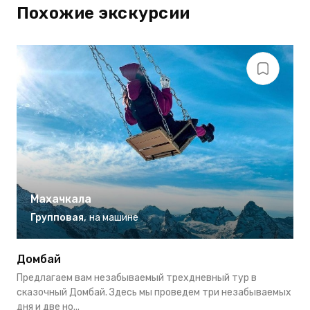
Похожие экскурсии
Махачкала
Групповая
,
на машине
Домбай
А
Предлагаем вам незабываемый трехдневный тур в
Г
сказочный Домбай. Здесь мы проведем три незабываемых
т
дня и две но...
Г