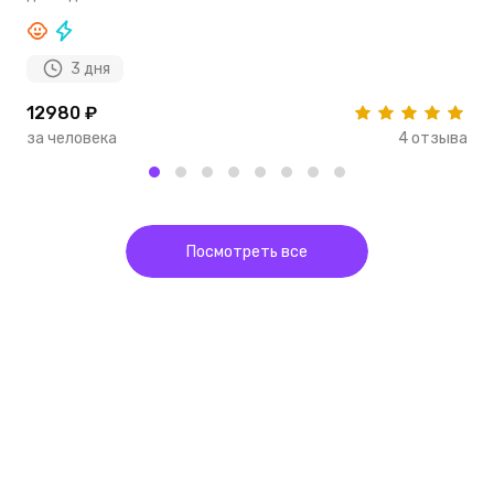
3 дня
12980 ₽
3
за человека
4 отзыва
з
Посмотреть все