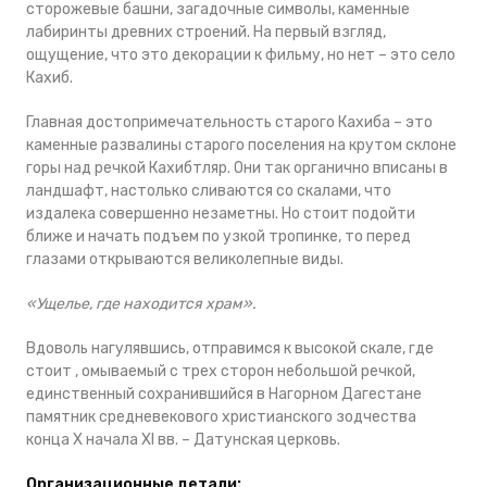
сторожевые башни, загадочные символы, каменные
лабиринты древних строений. На первый взгляд,
ощущение, что это декорации к фильму, но нет
–
это село
Кахиб.
Главная достопримечательность старого Кахиба
–
это
каменные развалины старого поселения на крутом склоне
горы над речкой Кахибтляр. Они так органично вписаны в
ландшафт, настолько сливаются со скалами, что
издалека совершенно незаметны. Но стоит подойти
ближе и начать подъем по узкой тропинке, то перед
глазами открываются великолепные виды.
«Ущелье, где находится храм».
Вдоволь нагулявшись, отправимся к высокой скале, где
стоит , омываемый с трех сторон небольшой речкой,
единственный сохранившийся в Нагорном Дагестане
памятник средневекового христианского зодчества
конца X начала XI вв.
–
Датунская церковь.
Организационные детали: