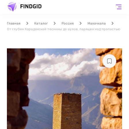
Главная
Каталог
Россия
Махачкала
От глубин Карадахской теснины до аулов, парящих над пропастью