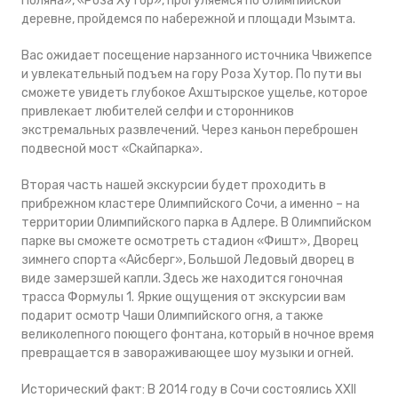
Поляна», «Роза Хутор», прогуляемся по Олимпийской
деревне, пройдемся по набережной и площади Мзымта.
Вас ожидает посещение нарзанного источника Чвижепсе
и увлекательный подъем на гору Роза Хутор. По пути вы
сможете увидеть глубокое Ахштырское ущелье, которое
привлекает любителей селфи и сторонников
экстремальных развлечений. Через каньон переброшен
подвесной мост «Скайпарка».
Вторая часть нашей экскурсии будет проходить в
прибрежном кластере Олимпийского Сочи, а именно – на
территории Олимпийского парка в Адлере. В Олимпийском
парке вы сможете осмотреть стадион «Фишт», Дворец
зимнего спорта «Айсберг», Большой Ледовый дворец в
виде замерзшей капли. Здесь же находится гоночная
трасса Формулы 1. Яркие ощущения от экскурсии вам
подарит осмотр Чаши Олимпийского огня, а также
великолепного поющего фонтана, который в ночное время
превращается в завораживающее шоу музыки и огней.
Исторический факт:
В 2014 году в Сочи состоялись XXII