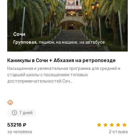
Сочи
Групповая
,
пешком
,
на машине
,
на автобусе
Каникулы в Сочи + Абхазия на ретропоезде
И
м
Насыщенная и увлекательная программа для средней и
Л
старшей школы с посещением топовых
п
достопримечательностей Соч...
в
7 дней
53218 ₽
2
за человека
2 отзыва
з