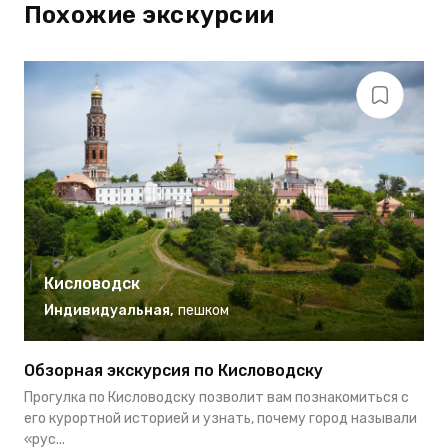
Похожие экскурсии
Кисловодск
Индивидуальная
,
пешком
Обзорная экскурсия по Кисловодску
М
Прогулка по Кисловодску позволит вам познакомиться с
К
его курортной историей и узнать, почему город называли
м
«рус...
п