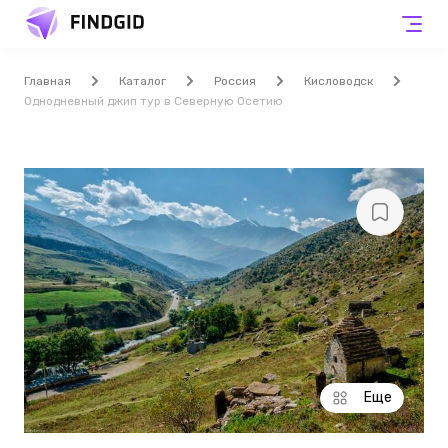
Главная
Каталог
Россия
Кисловодск
Однодневный джип тур в Северную Осетию
Еще