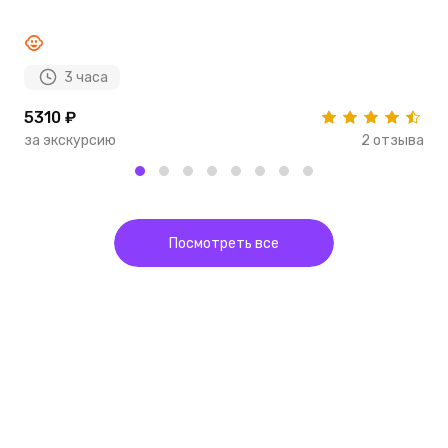
3 часа
5310 ₽
7
за экскурсию
2 отзыва
з
Посмотреть все