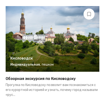
Кисловодск
Индивидуальная
,
пешком
Обзорная экскурсия по Кисловодску
М
Прогулка по Кисловодску позволит вам познакомиться с
К
его курортной историей и узнать, почему город называли
м
«рус...
п