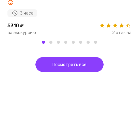
3 часа
5310 ₽
7
за экскурсию
2 отзыва
з
Посмотреть все