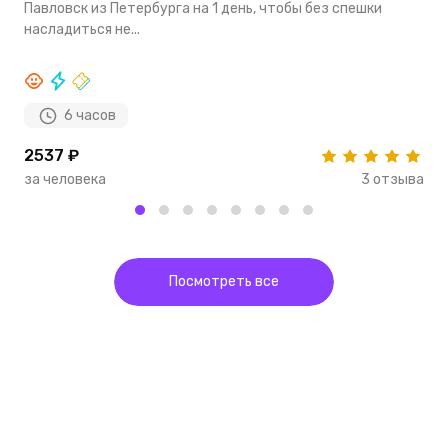
Павловск из Петербурга на 1 день, чтобы без спешки
п
насладиться не...
о
6 часов
2537 ₽
2
за человека
3 отзыва
з
Посмотреть все